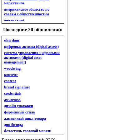
маркетинга
американское общество по
связям с общественностью
анализ swot
анализ безубыточности
Последние 20 обновлений:
анализ бизнес-портфеля
анализ имиджа
elvis dam
анализ кластерный
цифровые активы (digital assets)
анализ конкурентов
система управления цифровыми
активами (digital asset
анализ кросс-культурных
management)
особенностей
woodwing
анализ мак кинси «7s»
контент
анализ макросистемы
content
анализ маркетинговый
brand signature
анализ рынка
credentials
анализ ситуационный
awareness
анализ экспертный
индивидуальный
дизайн упаковки
анкета
фирменный стиль
ассортимент
жизненный цикл товара
ассортимент товарный.
днк брэнда
планирование товарного
фотостиль торговой марки/
ассортимента
линейки продукции
ассортимент. глубина