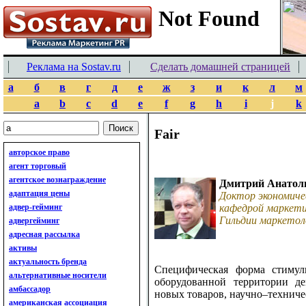
Реклама на Sostav.ru
Сделать домашней страницей
а
б
в
г
д
е
ж
з
и
к
л
м
a
b
c
d
e
f
g
h
i
j
k
Fair
авторское право
агент торговый
агентское вознаграждение
Дмитрий Анатол
адаптация цены
Доктор экономиче
адвер-гейминг
кафедрой маркети
Гильдии маркетол
адвергейминг
адресная рассылка
активы
актуальность бренда
Cпецифическая форма стимул
альтернативные носители
оборудованной территории д
амбассадор
новых товаров, научно–техниче
американская ассоциация