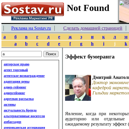
Реклама на Sostav.ru
Сделать домашней страницей
а
б
в
г
д
е
ж
з
и
к
л
м
a
b
c
d
e
f
g
h
i
j
k
Эффект бумеранга
авторское право
агент торговый
агентское вознаграждение
Дмитрий Анатол
адаптация цены
Доктор экономиче
адвер-гейминг
кафедрой маркети
Гильдии маркетол
адвергейминг
адресная рассылка
активы
актуальность бренда
Явление, когда при некоторы
альтернативные носители
аудиторию или отдельные 
амбассадор
ожидаемому результату эффект 
американская ассоциация