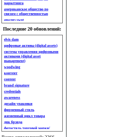
маркетинга
американское общество по
связям с общественностью
анализ swot
анализ безубыточности
Последние 20 обновлений:
анализ бизнес-портфеля
анализ имиджа
elvis dam
анализ кластерный
цифровые активы (digital assets)
анализ конкурентов
система управления цифровыми
активами (digital asset
анализ кросс-культурных
management)
особенностей
woodwing
анализ мак кинси «7s»
контент
анализ макросистемы
content
анализ маркетинговый
brand signature
анализ рынка
credentials
анализ ситуационный
awareness
анализ экспертный
индивидуальный
дизайн упаковки
анкета
фирменный стиль
ассортимент
жизненный цикл товара
ассортимент товарный.
днк брэнда
планирование товарного
фотостиль торговой марки/
ассортимента
линейки продукции
ассортимент. глубина