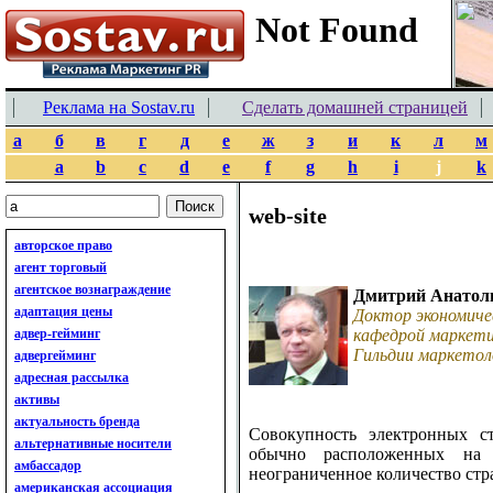
Реклама на Sostav.ru
Сделать домашней страницей
а
б
в
г
д
е
ж
з
и
к
л
м
a
b
c
d
e
f
g
h
i
j
k
web-site
авторское право
агент торговый
агентское вознаграждение
Дмитрий Анатол
адаптация цены
Доктор экономиче
адвер-гейминг
кафедрой маркети
Гильдии маркетол
адвергейминг
адресная рассылка
активы
актуальность бренда
Совокупность электронных с
альтернативные носители
обычно расположенных на
амбассадор
неограниченное количество стр
американская ассоциация