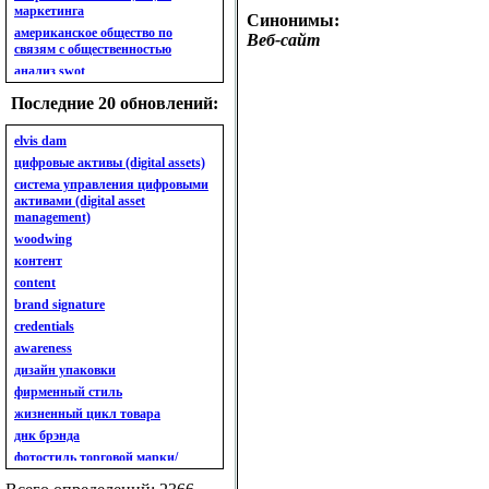
маркетинга
Синонимы:
американское общество по
Веб-сайт
связям с общественностью
анализ swot
анализ безубыточности
Последние 20 обновлений:
анализ бизнес-портфеля
анализ имиджа
elvis dam
анализ кластерный
цифровые активы (digital assets)
анализ конкурентов
система управления цифровыми
активами (digital asset
анализ кросс-культурных
management)
особенностей
woodwing
анализ мак кинси «7s»
контент
анализ макросистемы
content
анализ маркетинговый
brand signature
анализ рынка
credentials
анализ ситуационный
awareness
анализ экспертный
индивидуальный
дизайн упаковки
анкета
фирменный стиль
ассортимент
жизненный цикл товара
ассортимент товарный.
днк брэнда
планирование товарного
фотостиль торговой марки/
ассортимента
линейки продукции
ассортимент. глубина