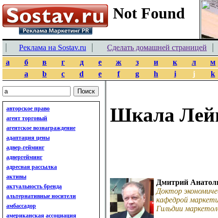
Реклама на Sostav.ru
Сделать домашней страницей
а
б
в
г
д
е
ж
з
и
к
л
м
a
b
c
d
e
f
g
h
i
j
k
Шкала Лей
авторское право
агент торговый
агентское вознаграждение
адаптация цены
адвер-гейминг
адвергейминг
адресная рассылка
активы
Дмитрий Анатол
актуальность бренда
Доктор экономиче
альтернативные носители
кафедрой маркети
амбассадор
Гильдии маркетол
американская ассоциация