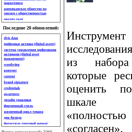
маркетинга
американское общество по
связям с общественностью
анализ swot
анализ безубыточности
Последние 20 обновлений:
анализ бизнес-портфеля
Инструме
анализ имиджа
elvis dam
анализ кластерный
цифровые активы (digital assets)
исследовани
анализ конкурентов
система управления цифровыми
активами (digital asset
анализ кросс-культурных
из набора
management)
особенностей
woodwing
анализ мак кинси «7s»
контент
анализ макросистемы
которые рес
content
анализ маркетинговый
brand signature
анализ рынка
оценить по
credentials
анализ ситуационный
awareness
анализ экспертный
шкале (
индивидуальный
дизайн упаковки
анкета
фирменный стиль
ассортимент
«полность
жизненный цикл товара
ассортимент товарный.
днк брэнда
планирование товарного
фотостиль торговой марки/
«согласен»
ассортимента
линейки продукции
ассортимент. глубина