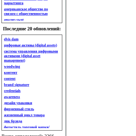
маркетинга
американское общество по
связям с общественностью
анализ swot
анализ безубыточности
Последние 20 обновлений:
анализ бизнес-портфеля
анализ имиджа
elvis dam
анализ кластерный
цифровые активы (digital assets)
анализ конкурентов
система управления цифровыми
активами (digital asset
анализ кросс-культурных
management)
особенностей
woodwing
анализ мак кинси «7s»
контент
анализ макросистемы
content
анализ маркетинговый
brand signature
анализ рынка
credentials
анализ ситуационный
awareness
анализ экспертный
индивидуальный
дизайн упаковки
анкета
фирменный стиль
ассортимент
жизненный цикл товара
ассортимент товарный.
днк брэнда
планирование товарного
фотостиль торговой марки/
ассортимента
линейки продукции
ассортимент. глубина