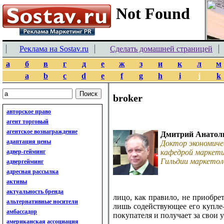
Реклама на Sostav.ru
Сделать домашней страницей
а
б
в
г
д
е
ж
з
и
к
л
м
a
b
c
d
e
f
g
h
i
j
k
broker
авторское право
агент торговый
агентское вознаграждение
Дмитрий Анатол
адаптация цены
Доктор экономиче
адвер-гейминг
кафедрой маркети
Гильдии маркетол
адвергейминг
адресная рассылка
активы
актуальность бренда
лицо, как правило, не приобре
альтернативные носители
лишь содействующее его купле
амбассадор
покупателя и получает за свои 
американская ассоциация