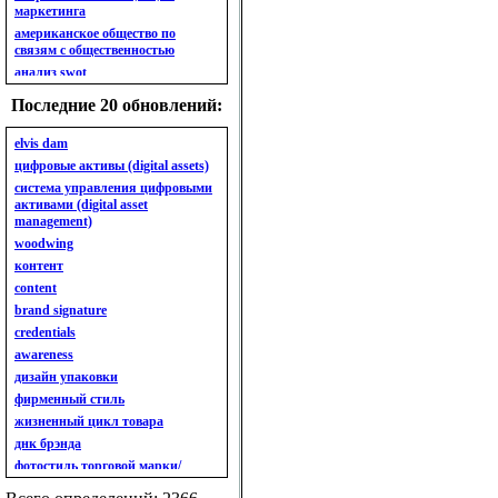
маркетинга
американское общество по
связям с общественностью
анализ swot
анализ безубыточности
Последние 20 обновлений:
анализ бизнес-портфеля
анализ имиджа
elvis dam
анализ кластерный
цифровые активы (digital assets)
анализ конкурентов
система управления цифровыми
активами (digital asset
анализ кросс-культурных
management)
особенностей
woodwing
анализ мак кинси «7s»
контент
анализ макросистемы
content
анализ маркетинговый
brand signature
анализ рынка
credentials
анализ ситуационный
awareness
анализ экспертный
индивидуальный
дизайн упаковки
анкета
фирменный стиль
ассортимент
жизненный цикл товара
ассортимент товарный.
днк брэнда
планирование товарного
фотостиль торговой марки/
ассортимента
линейки продукции
ассортимент. глубина