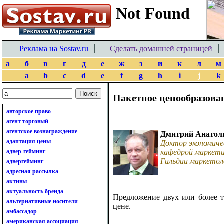
Реклама на Sostav.ru
Сделать домашней страницей
а
б
в
г
д
е
ж
з
и
к
л
м
a
b
c
d
e
f
g
h
i
j
k
Пакетное ценообразова
авторское право
агент торговый
агентское вознаграждение
Дмитрий Анатол
адаптация цены
Доктор экономиче
адвер-гейминг
кафедрой маркети
Гильдии маркетол
адвергейминг
адресная рассылка
активы
актуальность бренда
Предложение двух или более т
альтернативные носители
цене.
амбассадор
американская ассоциация