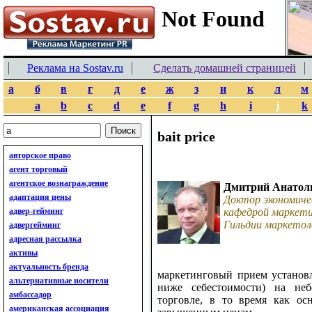
Реклама на Sostav.ru
Сделать домашней страницей
а
б
в
г
д
е
ж
з
и
к
л
м
a
b
c
d
e
f
g
h
i
j
k
bait price
авторское право
агент торговый
агентское вознаграждение
Дмитрий Анатол
адаптация цены
Доктор экономиче
адвер-гейминг
кафедрой маркети
Гильдии маркетол
адвергейминг
адресная рассылка
активы
актуальность бренда
маркетинговый прием установ
альтернативные носители
ниже себестоимости) на не
амбассадор
торговле, в то время как ос
американская ассоциация