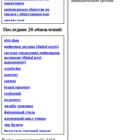
завышенным ценам.
маркетинга
американское общество по
связям с общественностью
анализ swot
анализ безубыточности
Последние 20 обновлений:
анализ бизнес-портфеля
анализ имиджа
elvis dam
анализ кластерный
цифровые активы (digital assets)
анализ конкурентов
система управления цифровыми
активами (digital asset
анализ кросс-культурных
management)
особенностей
woodwing
анализ мак кинси «7s»
контент
анализ макросистемы
content
анализ маркетинговый
brand signature
анализ рынка
credentials
анализ ситуационный
awareness
анализ экспертный
индивидуальный
дизайн упаковки
анкета
фирменный стиль
ассортимент
жизненный цикл товара
ассортимент товарный.
днк брэнда
планирование товарного
фотостиль торговой марки/
ассортимента
линейки продукции
ассортимент. глубина