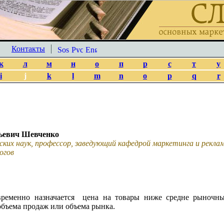
Контакты
к
л
м
н
о
п
р
с
т
у
i
j
k
l
m
n
o
p
q
r
ьевич Шевченко
ских наук, профессор, заведующий кафедрой маркетинга и рекл
огов
временно назначается цена на товары ниже средне рыночн
объема продаж или объема рынка.