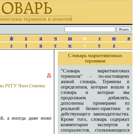
ф
х
ц
ч
ш
щ
э
ю
я
s
t
u
v
w
x
y
z
Словарь маркетинговых
терминов
"Словарь маркетинговых
терминов" - по-настоящему
живой словарь. Термины и
амы РГГУ Член Совета
определения, которые вошли в
словарь и которые мы
продолжаем добавлять,
дополнены примерами из
реальной бизнес-практики и
действующего законодательства.
ый, а иногда даже ниже
Кроме того, словарь содержит
комментарии экспертов и
специалистов, сталкивающихся