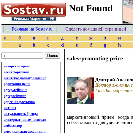
Реклама на Sostav.ru
Сделать домашней страницей
а
б
в
г
д
е
ж
з
и
a
b
c
d
e
f
g
h
sales-promoting price
авторское право
агент торговый
агентское вознаграждение
Дмитрий Анатол
адаптация цены
Доктор экономиче
адвер-гейминг
Гильдии маркетол
адвергейминг
адресная рассылка
активы
актуальность бренда
маркетинговый прием, когда 
альтернативные носители
себестоимости для увеличения 
амбассадор
американская ассоциация