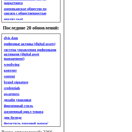
маркетинга
американское общество по
связям с общественностью
анализ swot
анализ безубыточности
Последние 20 обновлений:
анализ бизнес-портфеля
анализ имиджа
elvis dam
анализ кластерный
цифровые активы (digital assets)
анализ конкурентов
система управления цифровыми
активами (digital asset
анализ кросс-культурных
management)
особенностей
woodwing
анализ мак кинси «7s»
контент
анализ макросистемы
content
анализ маркетинговый
brand signature
анализ рынка
credentials
анализ ситуационный
awareness
анализ экспертный
индивидуальный
дизайн упаковки
анкета
фирменный стиль
ассортимент
жизненный цикл товара
ассортимент товарный.
днк брэнда
планирование товарного
фотостиль торговой марки/
ассортимента
линейки продукции
ассортимент. глубина