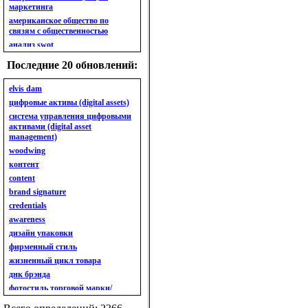
маркетинга
американское общество по
связям с общественностью
анализ swot
анализ безубыточности
Последние 20 обновлений:
анализ бизнес-портфеля
анализ имиджа
elvis dam
анализ кластерный
цифровые активы (digital assets)
анализ конкурентов
система управления цифровыми
активами (digital asset
анализ кросс-культурных
management)
особенностей
woodwing
анализ мак кинси «7s»
контент
анализ макросистемы
content
анализ маркетинговый
brand signature
анализ рынка
credentials
анализ ситуационный
awareness
анализ экспертный
индивидуальный
дизайн упаковки
анкета
фирменный стиль
ассортимент
жизненный цикл товара
ассортимент товарный.
днк брэнда
планирование товарного
фотостиль торговой марки/
ассортимента
линейки продукции
ассортимент. глубина