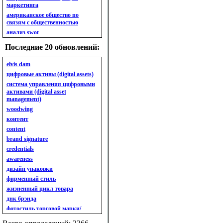
маркетинга
американское общество по
связям с общественностью
анализ swot
анализ безубыточности
Последние 20 обновлений:
анализ бизнес-портфеля
анализ имиджа
elvis dam
анализ кластерный
цифровые активы (digital assets)
анализ конкурентов
система управления цифровыми
активами (digital asset
анализ кросс-культурных
management)
особенностей
woodwing
анализ мак кинси «7s»
контент
анализ макросистемы
content
анализ маркетинговый
brand signature
анализ рынка
credentials
анализ ситуационный
awareness
анализ экспертный
индивидуальный
дизайн упаковки
анкета
фирменный стиль
ассортимент
жизненный цикл товара
ассортимент товарный.
днк брэнда
планирование товарного
фотостиль торговой марки/
ассортимента
линейки продукции
ассортимент. глубина