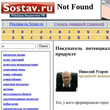
Реклама на Sostav.ru
Сделать домашней страницей
а
б
в
г
д
е
ж
з
и
к
л
м
a
b
c
d
e
f
g
h
i
j
k
Покупатель потенциа
продукте
авторское право
агент торговый
агентское вознаграждение
адаптация цены
Николай Угаров
адвер-гейминг
президент компан
адвергейминг
адресная рассылка
активы
актуальность бренда
альтернативные носители
Тот, у кого сформироваля спрос
амбассадор
американская ассоциация