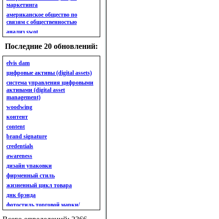
маркетинга
американское общество по
связям с общественностью
анализ swot
анализ безубыточности
Последние 20 обновлений:
анализ бизнес-портфеля
анализ имиджа
elvis dam
анализ кластерный
цифровые активы (digital assets)
анализ конкурентов
система управления цифровыми
активами (digital asset
анализ кросс-культурных
management)
особенностей
woodwing
анализ мак кинси «7s»
контент
анализ макросистемы
content
анализ маркетинговый
brand signature
анализ рынка
credentials
анализ ситуационный
awareness
анализ экспертный
индивидуальный
дизайн упаковки
анкета
фирменный стиль
ассортимент
жизненный цикл товара
ассортимент товарный.
днк брэнда
планирование товарного
фотостиль торговой марки/
ассортимента
линейки продукции
ассортимент. глубина