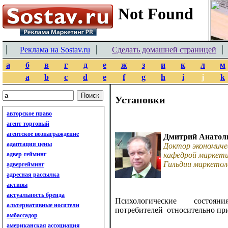
Реклама на Sostav.ru
Сделать домашней страницей
а
б
в
г
д
е
ж
з
и
к
л
м
a
b
c
d
e
f
g
h
i
j
k
Установки
авторское право
агент торговый
агентское вознаграждение
Дмитрий Анатол
адаптация цены
Доктор экономиче
адвер-гейминг
кафедрой маркети
Гильдии маркетол
адвергейминг
адресная рассылка
активы
актуальность бренда
Психологические состоян
альтернативные носители
потребителей относительно при
амбассадор
американская ассоциация