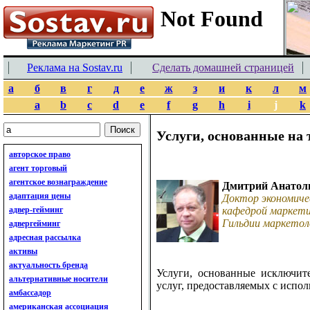
Реклама на Sostav.ru
Сделать домашней страницей
а
б
в
г
д
е
ж
з
и
к
л
м
a
b
c
d
e
f
g
h
i
j
k
Услуги, основанные на 
авторское право
агент торговый
агентское вознаграждение
Дмитрий Анатол
адаптация цены
Доктор экономиче
адвер-гейминг
кафедрой маркети
Гильдии маркетол
адвергейминг
адресная рассылка
активы
актуальность бренда
Услуги, основанные исключите
альтернативные носители
услуг, предоставляемых с испо
амбассадор
американская ассоциация