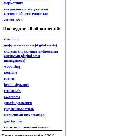
маркетинга
американское общество по
связям с общественностью
анализ swot
анализ безубыточности
Последние 20 обновлений:
анализ бизнес-портфеля
анализ имиджа
elvis dam
анализ кластерный
цифровые активы (digital assets)
анализ конкурентов
система управления цифровыми
активами (digital asset
анализ кросс-культурных
management)
особенностей
woodwing
анализ мак кинси «7s»
контент
анализ макросистемы
content
анализ маркетинговый
brand signature
анализ рынка
credentials
анализ ситуационный
awareness
анализ экспертный
индивидуальный
дизайн упаковки
анкета
фирменный стиль
ассортимент
жизненный цикл товара
ассортимент товарный.
днк брэнда
планирование товарного
фотостиль торговой марки/
ассортимента
линейки продукции
ассортимент. глубина