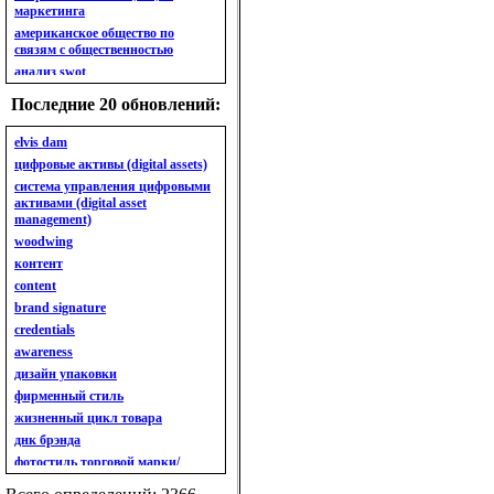
маркетинга
американское общество по
связям с общественностью
анализ swot
анализ безубыточности
Последние 20 обновлений:
анализ бизнес-портфеля
анализ имиджа
elvis dam
анализ кластерный
цифровые активы (digital assets)
анализ конкурентов
система управления цифровыми
активами (digital asset
анализ кросс-культурных
management)
особенностей
woodwing
анализ мак кинси «7s»
контент
анализ макросистемы
content
анализ маркетинговый
brand signature
анализ рынка
credentials
анализ ситуационный
awareness
анализ экспертный
индивидуальный
дизайн упаковки
анкета
фирменный стиль
ассортимент
жизненный цикл товара
ассортимент товарный.
днк брэнда
планирование товарного
фотостиль торговой марки/
ассортимента
линейки продукции
ассортимент. глубина