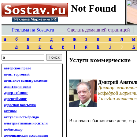
Реклама на Sostav.ru
Сделать домашней страницей
а
б
в
г
д
е
ж
з
и
к
л
м
a
b
c
d
e
f
g
h
i
j
k
Услуги коммерческие
авторское право
агент торговый
агентское вознаграждение
Дмитрий Анатол
адаптация цены
Доктор экономиче
адвер-гейминг
кафедрой маркети
Гильдии маркетол
адвергейминг
адресная рассылка
активы
актуальность бренда
Включают банковское дело, стр
альтернативные носители
амбассадор
американская ассоциация