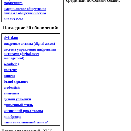
средними доходами семьи.
маркетинга
американское общество по
связям с общественностью
анализ swot
анализ безубыточности
Последние 20 обновлений:
анализ бизнес-портфеля
анализ имиджа
elvis dam
анализ кластерный
цифровые активы (digital assets)
анализ конкурентов
система управления цифровыми
активами (digital asset
анализ кросс-культурных
management)
особенностей
woodwing
анализ мак кинси «7s»
контент
анализ макросистемы
content
анализ маркетинговый
brand signature
анализ рынка
credentials
анализ ситуационный
awareness
анализ экспертный
индивидуальный
дизайн упаковки
анкета
фирменный стиль
ассортимент
жизненный цикл товара
ассортимент товарный.
днк брэнда
планирование товарного
фотостиль торговой марки/
ассортимента
линейки продукции
ассортимент. глубина