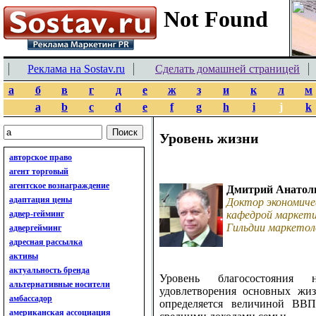
Реклама на Sostav.ru
Сделать домашней страницей
а
б
в
г
д
е
ж
з
и
к
л
м
a
b
c
d
e
f
g
h
i
j
k
Уровень жизни
авторское право
агент торговый
агентское вознаграждение
Дмитрий Анатол
адаптация цены
Доктор экономиче
адвер-гейминг
кафедрой маркети
Гильдии маркетол
адвергейминг
адресная рассылка
активы
актуальность бренда
Уровень благосостояния 
альтернативные носители
удовлетворения основных жи
амбассадор
определяется величиной В
американская ассоциация