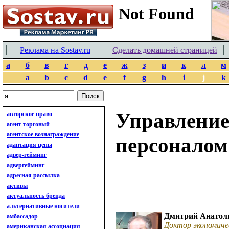
Реклама на Sostav.ru
Сделать домашней страницей
а
б
в
г
д
е
ж
з
и
к
л
м
a
b
c
d
e
f
g
h
i
j
k
Управлен
авторское право
агент торговый
агентское вознаграждение
персоналом
адаптация цены
адвер-гейминг
адвергейминг
адресная рассылка
активы
актуальность бренда
альтернативные носители
Дмитрий Анатол
амбассадор
Доктор экономиче
американская ассоциация