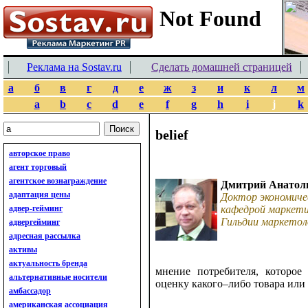
Реклама на Sostav.ru
Сделать домашней страницей
а
б
в
г
д
е
ж
з
и
к
л
м
a
b
c
d
e
f
g
h
i
j
k
belief
авторское право
агент торговый
агентское вознаграждение
Дмитрий Анатол
адаптация цены
Доктор экономиче
адвер-гейминг
кафедрой маркети
Гильдии маркетол
адвергейминг
адресная рассылка
активы
актуальность бренда
мнение потребителя, которое
альтернативные носители
оценку какого–либо товара или 
амбассадор
американская ассоциация