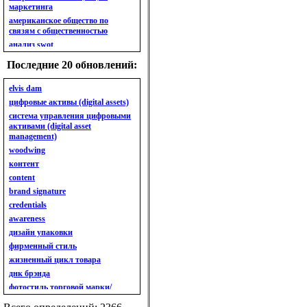
маркетинга
американское общество по
связям с общественностью
анализ swot
анализ безубыточности
Последние 20 обновлений:
анализ бизнес-портфеля
анализ имиджа
elvis dam
анализ кластерный
цифровые активы (digital assets)
анализ конкурентов
система управления цифровыми
активами (digital asset
анализ кросс-культурных
management)
особенностей
woodwing
анализ мак кинси «7s»
контент
анализ макросистемы
content
анализ маркетинговый
brand signature
анализ рынка
credentials
анализ ситуационный
awareness
анализ экспертный
индивидуальный
дизайн упаковки
анкета
фирменный стиль
ассортимент
жизненный цикл товара
ассортимент товарный.
днк брэнда
планирование товарного
фотостиль торговой марки/
ассортимента
линейки продукции
ассортимент. глубина