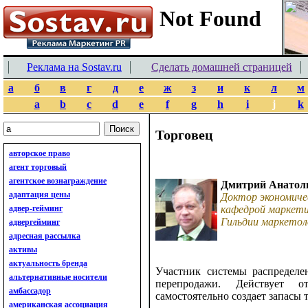
Реклама на Sostav.ru
Сделать домашней страницей
а
б
в
г
д
е
ж
з
и
к
л
м
a
b
c
d
e
f
g
h
i
j
k
Торговец
авторское право
агент торговый
агентское вознаграждение
Дмитрий Анатол
адаптация цены
Доктор экономиче
адвер-гейминг
кафедрой маркети
Гильдии маркетол
адвергейминг
адресная рассылка
активы
актуальность бренда
Участник системы распределе
альтернативные носители
перепродажи. Действует 
амбассадор
самостоятельно создает запасы 
американская ассоциация