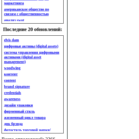
маркетинга
американское общество по
связям с общественностью
анализ swot
анализ безубыточности
Последние 20 обновлений:
анализ бизнес-портфеля
анализ имиджа
elvis dam
анализ кластерный
цифровые активы (digital assets)
анализ конкурентов
система управления цифровыми
активами (digital asset
анализ кросс-культурных
management)
особенностей
woodwing
анализ мак кинси «7s»
контент
анализ макросистемы
content
анализ маркетинговый
brand signature
анализ рынка
credentials
анализ ситуационный
awareness
анализ экспертный
индивидуальный
дизайн упаковки
анкета
фирменный стиль
ассортимент
жизненный цикл товара
ассортимент товарный.
днк брэнда
планирование товарного
фотостиль торговой марки/
ассортимента
линейки продукции
ассортимент. глубина