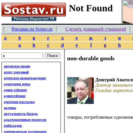
Реклама на Sostav.ru
Сделать домашней страницей
а
б
в
г
д
е
ж
з
и
a
b
c
d
e
f
g
h
non-durable goods
авторское право
агент торговый
агентское вознаграждение
Дмитрий Анатол
адаптация цены
Доктор экономиче
адвер-гейминг
Гильдии маркетол
адвергейминг
адресная рассылка
активы
актуальность бренда
товары, потребляемые одномоме
альтернативные носители
амбассадор
американская ассоциация