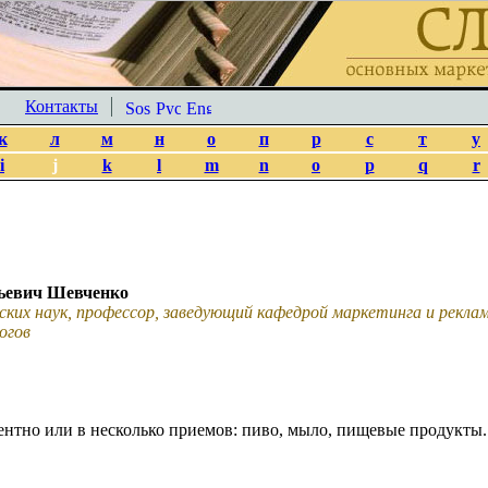
Контакты
к
л
м
н
о
п
р
с
т
у
i
j
k
l
m
n
o
p
q
r
ьевич Шевченко
ских наук, профессор, заведующий кафедрой маркетинга и рекл
огов
нтно или в несколько приемов: пиво, мыло, пищевые продукты.