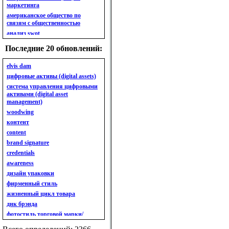
маркетинга
американское общество по
связям с общественностью
анализ swot
анализ безубыточности
Последние 20 обновлений:
анализ бизнес-портфеля
анализ имиджа
elvis dam
анализ кластерный
цифровые активы (digital assets)
анализ конкурентов
система управления цифровыми
активами (digital asset
анализ кросс-культурных
management)
особенностей
woodwing
анализ мак кинси «7s»
контент
анализ макросистемы
content
анализ маркетинговый
brand signature
анализ рынка
credentials
анализ ситуационный
awareness
анализ экспертный
индивидуальный
дизайн упаковки
анкета
фирменный стиль
ассортимент
жизненный цикл товара
ассортимент товарный.
днк брэнда
планирование товарного
фотостиль торговой марки/
ассортимента
линейки продукции
ассортимент. глубина