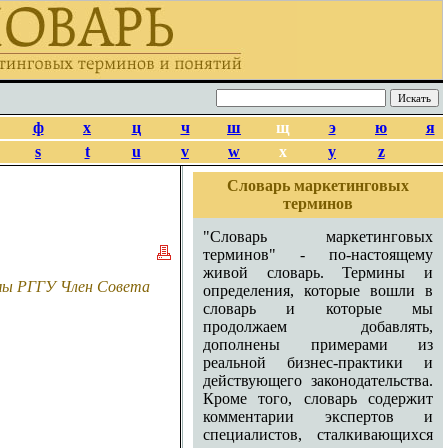
ф
х
ц
ч
ш
щ
э
ю
я
s
t
u
v
w
x
y
z
Словарь маркетинговых
терминов
"Словарь маркетинговых
терминов" - по-настоящему
живой словарь. Термины и
амы РГГУ Член Совета
определения, которые вошли в
словарь и которые мы
продолжаем добавлять,
дополнены примерами из
реальной бизнес-практики и
действующего законодательства.
Кроме того, словарь содержит
комментарии экспертов и
специалистов, сталкивающихся