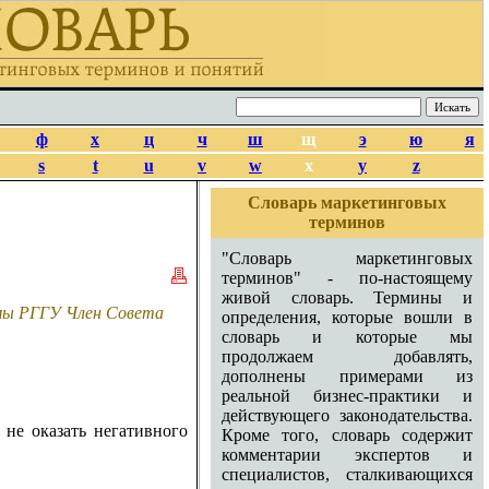
ф
х
ц
ч
ш
щ
э
ю
я
s
t
u
v
w
x
y
z
Словарь маркетинговых
терминов
"Словарь маркетинговых
терминов" - по-настоящему
живой словарь. Термины и
амы РГГУ Член Совета
определения, которые вошли в
словарь и которые мы
продолжаем добавлять,
дополнены примерами из
реальной бизнес-практики и
действующего законодательства.
 не оказать негативного
Кроме того, словарь содержит
комментарии экспертов и
специалистов, сталкивающихся