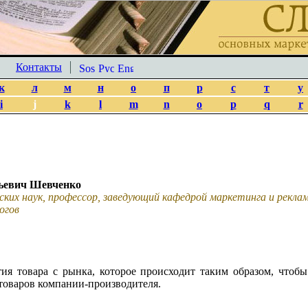
Контакты
к
л
м
н
о
п
р
с
т
у
i
j
k
l
m
n
o
p
q
r
ьевич Шевченко
ских наук, профессор, заведующий кафедрой маркетинга и рекл
огов
ия товара с рынка, которое происходит таким образом, чтобы
товаров компании-производителя.