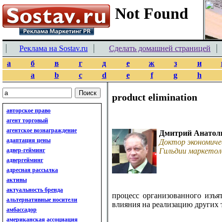
Реклама на Sostav.ru
Сделать домашней страницей
а
б
в
г
д
е
ж
з
и
a
b
c
d
e
f
g
h
product elimination
авторское право
агент торговый
агентское вознаграждение
Дмитрий Анатол
адаптация цены
Доктор экономиче
адвер-гейминг
Гильдии маркетол
адвергейминг
адресная рассылка
активы
актуальность бренда
процесс организованного изъят
альтернативные носители
влияния на реализацию других 
амбассадор
американская ассоциация