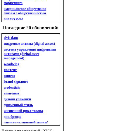
маркетинга
американское общество по
связям с общественностью
анализ swot
анализ безубыточности
Последние 20 обновлений:
анализ бизнес-портфеля
анализ имиджа
elvis dam
анализ кластерный
цифровые активы (digital assets)
анализ конкурентов
система управления цифровыми
активами (digital asset
анализ кросс-культурных
management)
особенностей
woodwing
анализ мак кинси «7s»
контент
анализ макросистемы
content
анализ маркетинговый
brand signature
анализ рынка
credentials
анализ ситуационный
awareness
анализ экспертный
индивидуальный
дизайн упаковки
анкета
фирменный стиль
ассортимент
жизненный цикл товара
ассортимент товарный.
днк брэнда
планирование товарного
фотостиль торговой марки/
ассортимента
линейки продукции
ассортимент. глубина