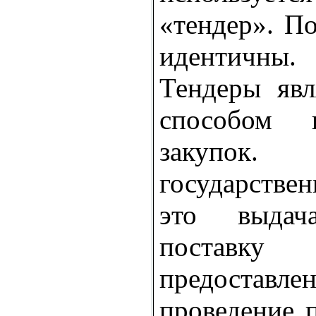
«тендер». П
идентичны.
Тендеры
явл
способом г
закуп
государствен
это выдач
поставк
предоставл
проведение 