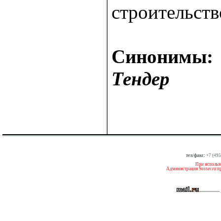
строительств
Синонимы:
Тендер
тел/факс:
+7 (495
При использо
Администрация Sostav.ru п