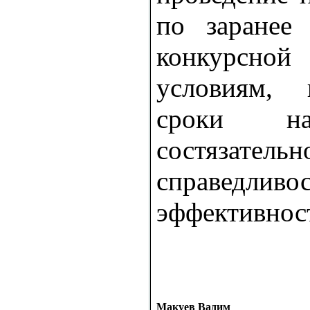
по заранее
конкурсной
условиям, 
сроки н
состязательн
справед
эффективнос
Макуев Вадим