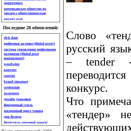
маркетинга
американское общество по
связям с общественностью
анализ swot
анализ безубыточности
Последние 20 обновлений:
анализ бизнес-портфеля
Слово «тен
анализ имиджа
elvis dam
анализ кластерный
цифровые активы (digital assets)
русский язы
анализ конкурентов
система управления цифровыми
активами (digital asset
анализ кросс-культурных
– tender 
management)
особенностей
woodwing
анализ мак кинси «7s»
контент
анализ макросистемы
переводит
content
анализ маркетинговый
brand signature
анализ рынка
конкурс.
credentials
анализ ситуационный
awareness
анализ экспертный
Что примеча
индивидуальный
дизайн упаковки
анкета
фирменный стиль
ассортимент
«тендер» н
жизненный цикл товара
ассортимент товарный.
днк брэнда
планирование товарного
фотостиль торговой марки/
действующ
ассортимента
линейки продукции
ассортимент. глубина