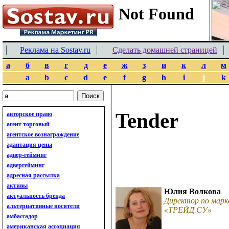
Реклама на Sostav.ru
Сделать домашней страницей
а
б
в
г
д
е
ж
з
и
к
л
м
a
b
c
d
e
f
g
h
i
j
k
Tender
авторское право
агент торговый
агентское вознаграждение
адаптация цены
адвер-гейминг
адвергейминг
адресная рассылка
активы
Юлия Волкова
актуальность бренда
Директор по марк
альтернативные носители
«ТРЕЙД.СУ»
амбассадор
американская ассоциация