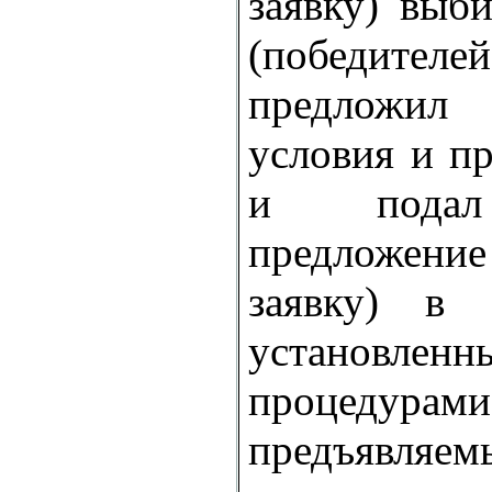
заявку) выб
(победите
предложи
условия и п
и подал
предложени
заявку) в 
установленн
процедура
предъявляем