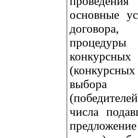
проведени
основные ус
договора
процеду
конкурсны
(конкурсн
выбора 
(победителе
числа подав
предложени