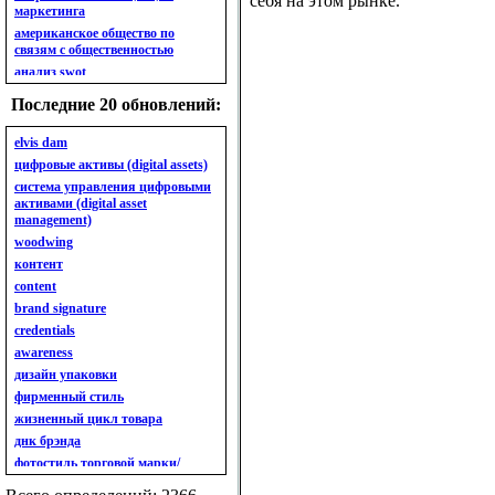
себя на этом рынке.
маркетинга
американское общество по
связям с общественностью
анализ swot
анализ безубыточности
Последние 20 обновлений:
анализ бизнес-портфеля
анализ имиджа
elvis dam
анализ кластерный
цифровые активы (digital assets)
анализ конкурентов
система управления цифровыми
активами (digital asset
анализ кросс-культурных
management)
особенностей
woodwing
анализ мак кинси «7s»
контент
анализ макросистемы
content
анализ маркетинговый
brand signature
анализ рынка
credentials
анализ ситуационный
awareness
анализ экспертный
индивидуальный
дизайн упаковки
анкета
фирменный стиль
ассортимент
жизненный цикл товара
ассортимент товарный.
днк брэнда
планирование товарного
фотостиль торговой марки/
ассортимента
линейки продукции
ассортимент. глубина