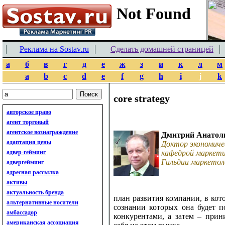
Реклама на Sostav.ru
Сделать домашней страницей
а
б
в
г
д
е
ж
з
и
к
л
м
a
b
c
d
e
f
g
h
i
j
k
core strategy
авторское право
агент торговый
агентское вознаграждение
Дмитрий Анатол
адаптация цены
Доктор экономиче
адвер-гейминг
кафедрой маркети
Гильдии маркетол
адвергейминг
адресная рассылка
активы
актуальность бренда
план развития компании, в кот
альтернативные носители
сознании которых она будет 
амбассадор
конкурентами, а затем – при
американская ассоциация