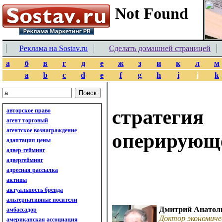
Реклама на Sostav.ru
Сделать домашней страницей
а
б
в
г
д
е
ж
з
и
к
л
м
a
b
c
d
e
f
g
h
i
j
k
стратеги
авторское право
агент торговый
агентское вознаграждение
оперирующ
адаптация цены
адвер-гейминг
адвергейминг
адресная рассылка
активы
актуальность бренда
альтернативные носители
Дмитрий Анатол
амбассадор
Доктор экономиче
американская ассоциация