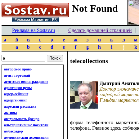
Реклама на Sostav.ru
Сделать домашней страницей
а
б
в
г
д
е
ж
з
и
к
л
м
a
b
c
d
e
f
g
h
i
j
k
telecollections
авторское право
агент торговый
агентское вознаграждение
Дмитрий Анатол
адаптация цены
Доктор экономиче
адвер-гейминг
кафедрой маркети
Гильдии маркетол
адвергейминг
адресная рассылка
активы
актуальность бренда
форма телефонного маркетинг
альтернативные носители
телефона. Главное здесь соблюде
амбассадор
американская ассоциация