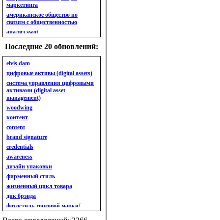
маркетинга
американское общество по
связям с общественностью
анализ swot
анализ безубыточности
Последние 20 обновлений:
анализ бизнес-портфеля
анализ имиджа
elvis dam
анализ кластерный
цифровые активы (digital assets)
анализ конкурентов
система управления цифровыми
активами (digital asset
анализ кросс-культурных
management)
особенностей
woodwing
анализ мак кинси «7s»
контент
анализ макросистемы
content
анализ маркетинговый
brand signature
анализ рынка
credentials
анализ ситуационный
awareness
анализ экспертный
индивидуальный
дизайн упаковки
анкета
фирменный стиль
ассортимент
жизненный цикл товара
ассортимент товарный.
днк брэнда
планирование товарного
фотостиль торговой марки/
ассортимента
линейки продукции
ассортимент. глубина