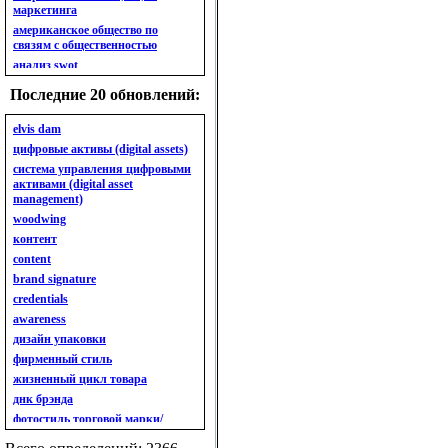
маркетинга
американское общество по
связям с общественностью
анализ swot
анализ безубыточности
Последние 20 обновлений:
анализ бизнес-портфеля
анализ имиджа
elvis dam
анализ кластерный
цифровые активы (digital assets)
анализ конкурентов
система управления цифровыми
активами (digital asset
анализ кросс-культурных
management)
особенностей
woodwing
анализ мак кинси «7s»
контент
анализ макросистемы
content
анализ маркетинговый
brand signature
анализ рынка
credentials
анализ ситуационный
awareness
анализ экспертный
индивидуальный
дизайн упаковки
анкета
фирменный стиль
ассортимент
жизненный цикл товара
ассортимент товарный.
днк брэнда
планирование товарного
фотостиль торговой марки/
ассортимента
линейки продукции
ассортимент. глубина