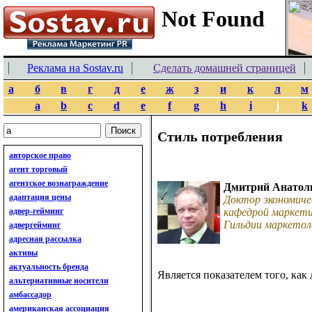
Реклама на Sostav.ru
Сделать домашней страницей
а
б
в
г
д
е
ж
з
и
к
л
м
a
b
c
d
e
f
g
h
i
j
k
Стиль потребления
авторское право
агент торговый
агентское вознаграждение
Дмитрий Анатол
адаптация цены
Доктор экономиче
адвер-гейминг
кафедрой маркети
Гильдии маркетол
адвергейминг
адресная рассылка
активы
актуальность бренда
Является показателем того, как
альтернативные носители
амбассадор
американская ассоциация