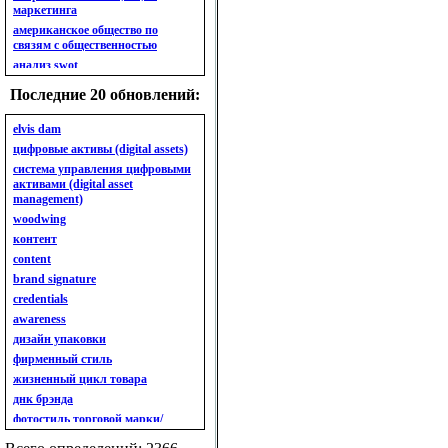
маркетинга
американское общество по
связям с общественностью
анализ swot
анализ безубыточности
Последние 20 обновлений:
анализ бизнес-портфеля
анализ имиджа
elvis dam
анализ кластерный
цифровые активы (digital assets)
анализ конкурентов
система управления цифровыми
активами (digital asset
анализ кросс-культурных
management)
особенностей
woodwing
анализ мак кинси «7s»
контент
анализ макросистемы
content
анализ маркетинговый
brand signature
анализ рынка
credentials
анализ ситуационный
awareness
анализ экспертный
индивидуальный
дизайн упаковки
анкета
фирменный стиль
ассортимент
жизненный цикл товара
ассортимент товарный.
днк брэнда
планирование товарного
фотостиль торговой марки/
ассортимента
линейки продукции
ассортимент. глубина