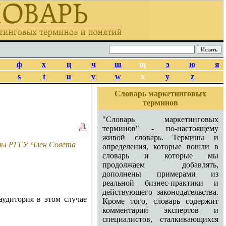
ф
х
ц
ч
ш
щ
э
ю
я
s
t
u
v
w
x
y
z
Словарь маркетинговых
терминов
"Словарь маркетинговых
терминов" - по-настоящему
живой словарь. Термины и
амы РГГУ Член Совета
определения, которые вошли в
словарь и которые мы
продолжаем добавлять,
дополнены примерами из
реальной бизнес-практики и
действующего законодательства.
удитория в этом случае
Кроме того, словарь содержит
комментарии экспертов и
специалистов, сталкивающихся