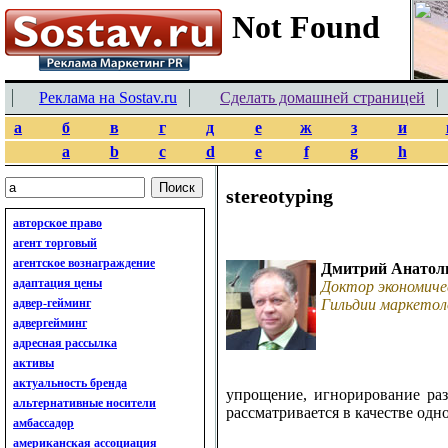
Реклама на Sostav.ru
Сделать домашней страницей
а
б
в
г
д
е
ж
з
и
a
b
c
d
e
f
g
h
stereotyping
авторское право
агент торговый
агентское вознаграждение
Дмитрий Анатол
адаптация цены
Доктор экономиче
адвер-гейминг
Гильдии маркетол
адвергейминг
адресная рассылка
активы
актуальность бренда
упрощение, игнорирование раз
альтернативные носители
рассматривается в качестве одн
амбассадор
американская ассоциация