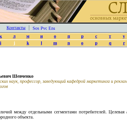
Контакты
к
л
м
н
о
п
р
с
т
у
i
j
k
l
m
n
o
p
q
r
ьевич Шевченко
ских наук, профессор, заведующий кафедрой маркетинга и рекл
огов
личий между отдельными сегментами потребителей. Целевая а
ородного объекта.