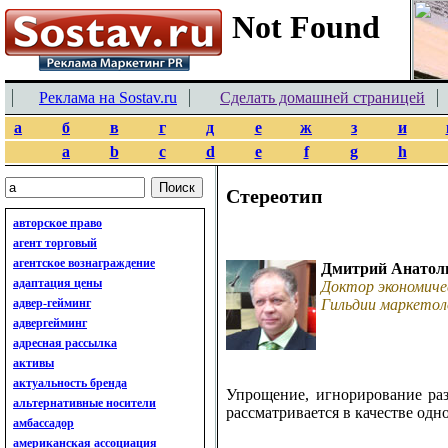
Реклама на Sostav.ru
Сделать домашней страницей
а
б
в
г
д
е
ж
з
и
a
b
c
d
e
f
g
h
Стереотип
авторское право
агент торговый
агентское вознаграждение
Дмитрий Анатол
адаптация цены
Доктор экономиче
адвер-гейминг
Гильдии маркетол
адвергейминг
адресная рассылка
активы
актуальность бренда
Упрощение, игнорирование раз
альтернативные носители
рассматривается в качестве одн
амбассадор
американская ассоциация