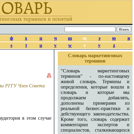
ф
х
ц
ч
ш
щ
э
ю
я
s
t
u
v
w
x
y
z
Словарь маркетинговых
терминов
"Словарь маркетинговых
терминов" - по-настоящему
живой словарь. Термины и
амы РГГУ Член Совета
определения, которые вошли в
словарь и которые мы
продолжаем добавлять,
дополнены примерами из
реальной бизнес-практики и
действующего законодательства.
удитория в этом случае
Кроме того, словарь содержит
комментарии экспертов и
специалистов, сталкивающихся