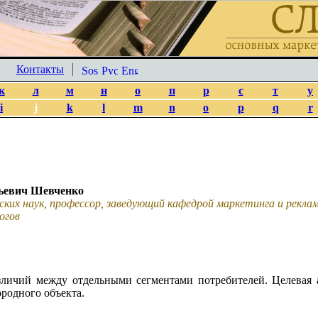
Контакты
к
л
м
н
о
п
р
с
т
у
i
j
k
l
m
n
o
p
q
r
ьевич Шевченко
ских наук, профессор, заведующий кафедрой маркетинга и рекл
огов
личий между отдельными сегментами потребителей. Целевая а
ородного объекта.