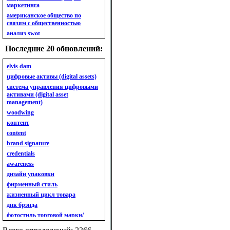
маркетинга
американское общество по
связям с общественностью
анализ swot
анализ безубыточности
Последние 20 обновлений:
анализ бизнес-портфеля
анализ имиджа
elvis dam
анализ кластерный
цифровые активы (digital assets)
анализ конкурентов
система управления цифровыми
активами (digital asset
анализ кросс-культурных
management)
особенностей
woodwing
анализ мак кинси «7s»
контент
анализ макросистемы
content
анализ маркетинговый
brand signature
анализ рынка
credentials
анализ ситуационный
awareness
анализ экспертный
индивидуальный
дизайн упаковки
анкета
фирменный стиль
ассортимент
жизненный цикл товара
ассортимент товарный.
днк брэнда
планирование товарного
фотостиль торговой марки/
ассортимента
линейки продукции
ассортимент. глубина