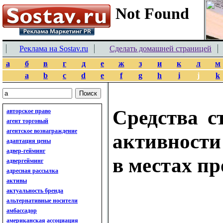
Реклама на Sostav.ru
Сделать домашней страницей
а
б
в
г
д
е
ж
з
и
к
л
м
a
b
c
d
e
f
g
h
i
j
k
Средства с
авторское право
агент торговый
агентское вознаграждение
активности
адаптация цены
адвер-гейминг
в местах п
адвергейминг
адресная рассылка
активы
актуальность бренда
альтернативные носители
амбассадор
американская ассоциация