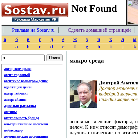
Реклама на Sostav.ru
Сделать домашней страницей
а
б
в
г
д
е
ж
з
и
к
л
м
a
b
c
d
e
f
g
h
i
j
k
макро среда
авторское право
агент торговый
агентское вознаграждение
Дмитрий Анатол
адаптация цены
Доктор экономиче
адвер-гейминг
кафедрой маркети
Гильдии маркетол
адвергейминг
адресная рассылка
активы
актуальность бренда
основные внешние факторы, о
альтернативные носители
целом. К ним относят демограф
амбассадор
научно-технические, политичес
американская ассоциация