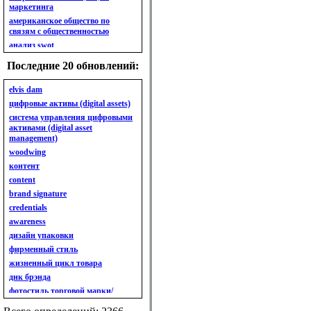
маркетинга
американское общество по
связям с общественностью
анализ swot
анализ безубыточности
Последние 20 обновлений:
анализ бизнес-портфеля
анализ имиджа
elvis dam
анализ кластерный
цифровые активы (digital assets)
анализ конкурентов
система управления цифровыми
активами (digital asset
анализ кросс-культурных
management)
особенностей
woodwing
анализ мак кинси «7s»
контент
анализ макросистемы
content
анализ маркетинговый
brand signature
анализ рынка
credentials
анализ ситуационный
awareness
анализ экспертный
индивидуальный
дизайн упаковки
анкета
фирменный стиль
ассортимент
жизненный цикл товара
ассортимент товарный.
днк брэнда
планирование товарного
фотостиль торговой марки/
ассортимента
линейки продукции
ассортимент. глубина