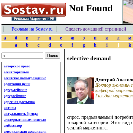
Реклама на Sostav.ru
Сделать домашней страницей
а
б
в
г
д
е
ж
з
и
к
л
м
a
b
c
d
e
f
g
h
i
j
k
selective demand
авторское право
агент торговый
агентское вознаграждение
Дмитрий Анатол
адаптация цены
Доктор экономиче
адвер-гейминг
кафедрой маркети
Гильдии маркетол
адвергейминг
адресная рассылка
активы
актуальность бренда
спрос, предъявляемый потреби
альтернативные носители
товарной категории. Этот вид 
амбассадор
усилий маркетинга.
американская ассоциация