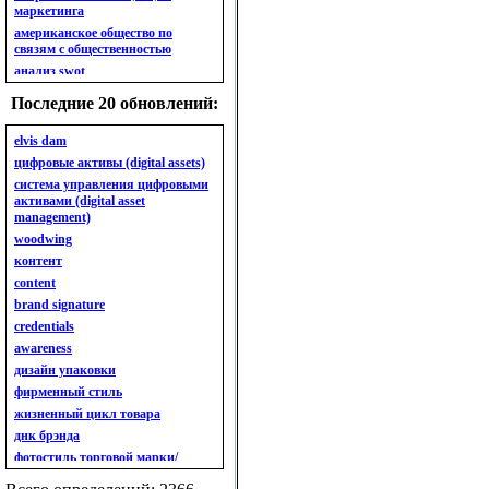
маркетинга
американское общество по
связям с общественностью
анализ swot
анализ безубыточности
Последние 20 обновлений:
анализ бизнес-портфеля
анализ имиджа
elvis dam
анализ кластерный
цифровые активы (digital assets)
анализ конкурентов
система управления цифровыми
активами (digital asset
анализ кросс-культурных
management)
особенностей
woodwing
анализ мак кинси «7s»
контент
анализ макросистемы
content
анализ маркетинговый
brand signature
анализ рынка
credentials
анализ ситуационный
awareness
анализ экспертный
индивидуальный
дизайн упаковки
анкета
фирменный стиль
ассортимент
жизненный цикл товара
ассортимент товарный.
днк брэнда
планирование товарного
фотостиль торговой марки/
ассортимента
линейки продукции
ассортимент. глубина