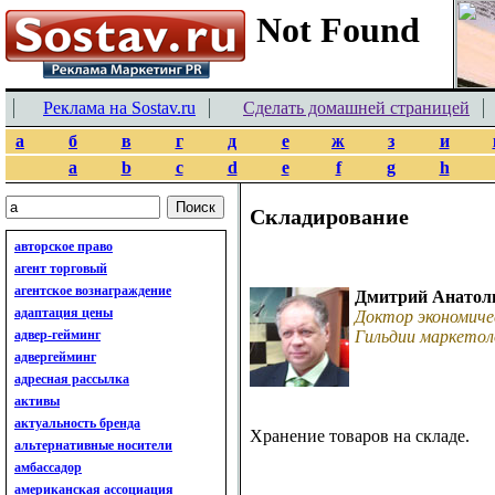
Реклама на Sostav.ru
Сделать домашней страницей
а
б
в
г
д
е
ж
з
и
a
b
c
d
e
f
g
h
Складирование
авторское право
агент торговый
агентское вознаграждение
Дмитрий Анатол
адаптация цены
Доктор экономиче
адвер-гейминг
Гильдии маркетол
адвергейминг
адресная рассылка
активы
актуальность бренда
Хранение товаров на складе.
альтернативные носители
амбассадор
американская ассоциация