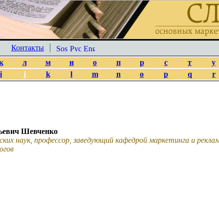
Контакты
к
л
м
н
о
п
р
с
т
у
i
j
k
l
m
n
o
p
q
r
ьевич Шевченко
ских наук, профессор, заведующий кафедрой маркетинга и рекл
огов