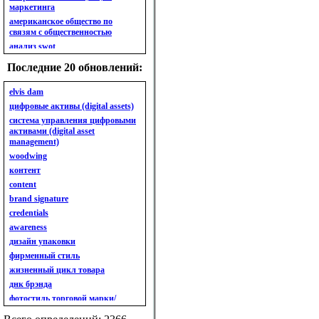
маркетинга
американское общество по
связям с общественностью
анализ swot
анализ безубыточности
Последние 20 обновлений:
анализ бизнес-портфеля
анализ имиджа
elvis dam
анализ кластерный
цифровые активы (digital assets)
анализ конкурентов
система управления цифровыми
активами (digital asset
анализ кросс-культурных
management)
особенностей
woodwing
анализ мак кинси «7s»
контент
анализ макросистемы
content
анализ маркетинговый
brand signature
анализ рынка
credentials
анализ ситуационный
awareness
анализ экспертный
индивидуальный
дизайн упаковки
анкета
фирменный стиль
ассортимент
жизненный цикл товара
ассортимент товарный.
днк брэнда
планирование товарного
фотостиль торговой марки/
ассортимента
линейки продукции
ассортимент. глубина