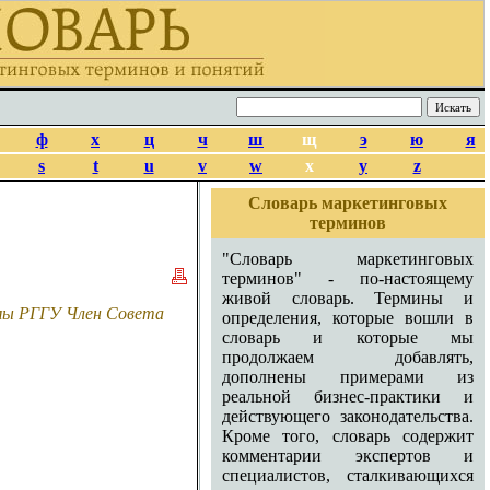
ф
х
ц
ч
ш
щ
э
ю
я
s
t
u
v
w
x
y
z
Словарь маркетинговых
терминов
"Словарь маркетинговых
терминов" - по-настоящему
живой словарь. Термины и
амы РГГУ Член Совета
определения, которые вошли в
словарь и которые мы
продолжаем добавлять,
дополнены примерами из
реальной бизнес-практики и
действующего законодательства.
Кроме того, словарь содержит
комментарии экспертов и
специалистов, сталкивающихся