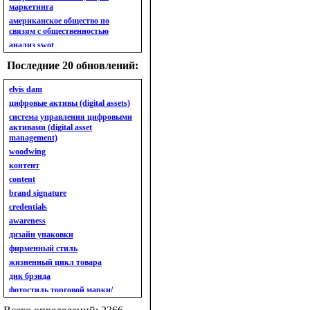
маркетинга
американское общество по
связям с общественностью
анализ swot
анализ безубыточности
Последние 20 обновлений:
анализ бизнес-портфеля
анализ имиджа
elvis dam
анализ кластерный
цифровые активы (digital assets)
анализ конкурентов
система управления цифровыми
активами (digital asset
анализ кросс-культурных
management)
особенностей
woodwing
анализ мак кинси «7s»
контент
анализ макросистемы
content
анализ маркетинговый
brand signature
анализ рынка
credentials
анализ ситуационный
awareness
анализ экспертный
индивидуальный
дизайн упаковки
анкета
фирменный стиль
ассортимент
жизненный цикл товара
ассортимент товарный.
днк брэнда
планирование товарного
фотостиль торговой марки/
ассортимента
линейки продукции
ассортимент. глубина