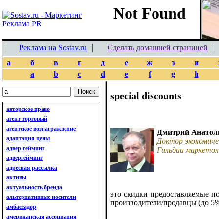
Реклама на Sostav.ru
Сделать домашней страницей
а
б
в
г
д
е
ж
з
и
a
b
c
d
e
f
g
h
special discounts
авторское право
агент торговый
агентское вознаграждение
Дмитрий Анатол
адаптация цены
Доктор экономиче
адвер-гейминг
Гильдии маркетол
адвергейминг
адресная рассылка
активы
актуальность бренда
это скидки предоставляемые п
альтернативные носители
производители/продавцы (до 5%
амбассадор
американская ассоциация