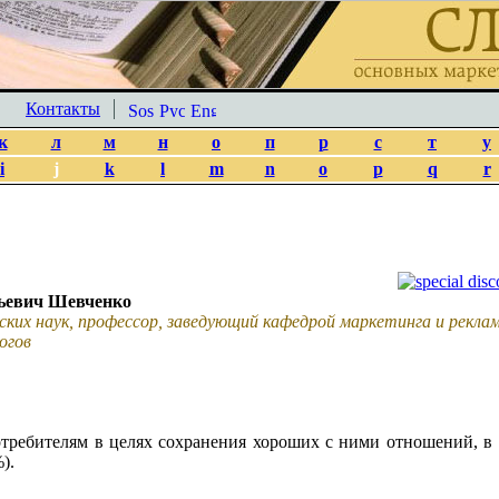
Контакты
к
л
м
н
о
п
р
с
т
у
i
j
k
l
m
n
o
p
q
r
ьевич Шевченко
ских наук, профессор, заведующий кафедрой маркетинга и рекл
огов
отребителям в целях сохранения хороших с ними отношений, в
).