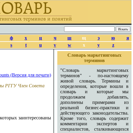
ф
х
ц
ч
ш
щ
э
ю
я
s
t
u
v
w
x
y
z
Словарь маркетинговых
терминов
"Словарь маркетинговых
терминов" - по-настоящему
живой словарь. Термины и
амы РГГУ Член Совета
определения, которые вошли в
словарь и которые мы
продолжаем добавлять,
дополнены примерами из
реальной бизнес-практики и
действующего законодательства.
 которых заинтересованы
Кроме того, словарь содержит
комментарии экспертов и
специалистов, сталкивающихся