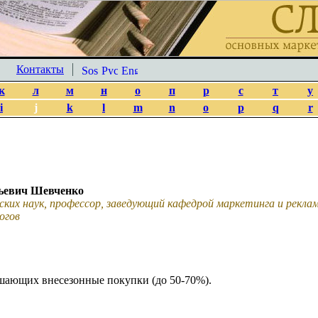
Контакты
к
л
м
н
о
п
р
с
т
у
i
j
k
l
m
n
o
p
q
r
ьевич Шевченко
ских наук, профессор, заведующий кафедрой маркетинга и рекл
огов
шающих внесезонные покупки (до 50-70%).