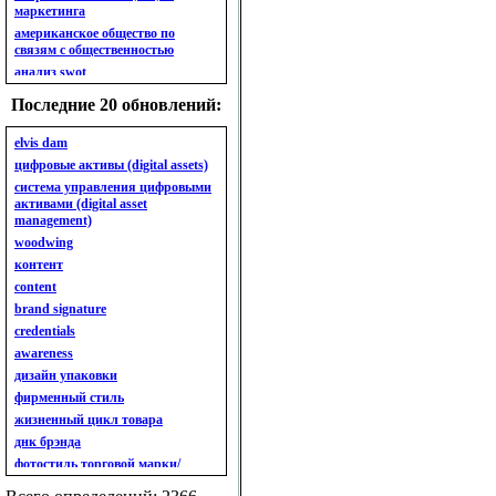
маркетинга
американское общество по
связям с общественностью
анализ swot
анализ безубыточности
Последние 20 обновлений:
анализ бизнес-портфеля
анализ имиджа
elvis dam
анализ кластерный
цифровые активы (digital assets)
анализ конкурентов
система управления цифровыми
активами (digital asset
анализ кросс-культурных
management)
особенностей
woodwing
анализ мак кинси «7s»
контент
анализ макросистемы
content
анализ маркетинговый
brand signature
анализ рынка
credentials
анализ ситуационный
awareness
анализ экспертный
индивидуальный
дизайн упаковки
анкета
фирменный стиль
ассортимент
жизненный цикл товара
ассортимент товарный.
днк брэнда
планирование товарного
фотостиль торговой марки/
ассортимента
линейки продукции
ассортимент. глубина