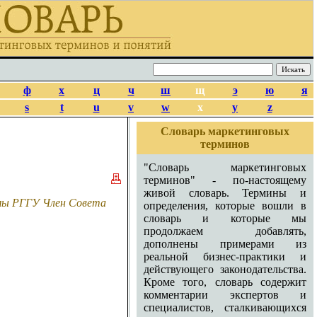
ф
х
ц
ч
ш
щ
э
ю
я
s
t
u
v
w
x
y
z
Словарь маркетинговых
терминов
"Словарь маркетинговых
терминов" - по-настоящему
живой словарь. Термины и
амы РГГУ Член Совета
определения, которые вошли в
словарь и которые мы
продолжаем добавлять,
дополнены примерами из
реальной бизнес-практики и
действующего законодательства.
Кроме того, словарь содержит
комментарии экспертов и
специалистов, сталкивающихся