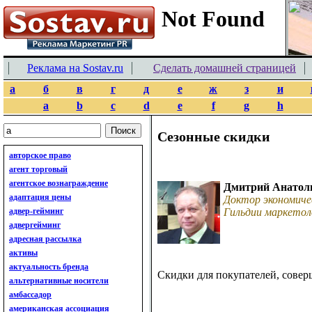
Реклама на Sostav.ru
Сделать домашней страницей
а
б
в
г
д
е
ж
з
и
a
b
c
d
e
f
g
h
Сезонные скидки
авторское право
агент торговый
агентское вознаграждение
Дмитрий Анатол
адаптация цены
Доктор экономиче
адвер-гейминг
Гильдии маркетол
адвергейминг
адресная рассылка
активы
актуальность бренда
Скидки для покупателей, совер
альтернативные носители
амбассадор
американская ассоциация