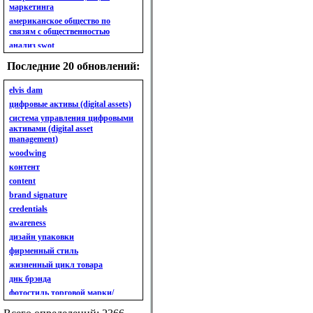
маркетинга
американское общество по
связям с общественностью
анализ swot
анализ безубыточности
Последние 20 обновлений:
анализ бизнес-портфеля
анализ имиджа
elvis dam
анализ кластерный
цифровые активы (digital assets)
анализ конкурентов
система управления цифровыми
активами (digital asset
анализ кросс-культурных
management)
особенностей
woodwing
анализ мак кинси «7s»
контент
анализ макросистемы
content
анализ маркетинговый
brand signature
анализ рынка
credentials
анализ ситуационный
awareness
анализ экспертный
индивидуальный
дизайн упаковки
анкета
фирменный стиль
ассортимент
жизненный цикл товара
ассортимент товарный.
днк брэнда
планирование товарного
фотостиль торговой марки/
ассортимента
линейки продукции
ассортимент. глубина