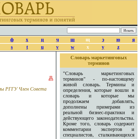
ф
х
ц
ч
ш
щ
э
ю
я
s
t
u
v
w
x
y
z
Словарь маркетинговых
терминов
"Словарь маркетинговых
терминов" - по-настоящему
живой словарь. Термины и
амы РГГУ Член Совета
определения, которые вошли в
словарь и которые мы
продолжаем добавлять,
дополнены примерами из
реальной бизнес-практики и
действующего законодательства.
Кроме того, словарь содержит
комментарии экспертов и
специалистов, сталкивающихся