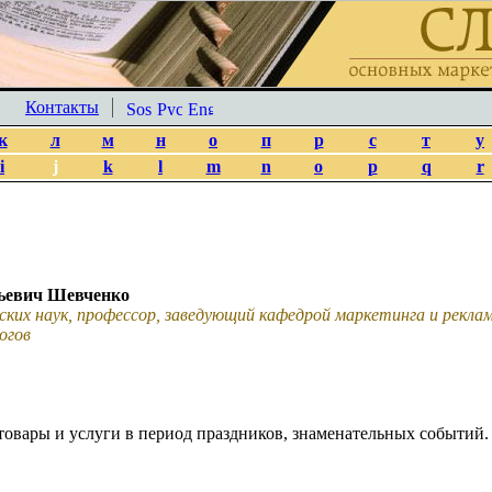
Контакты
к
л
м
н
о
п
р
с
т
у
i
j
k
l
m
n
o
p
q
r
ьевич Шевченко
ских наук, профессор, заведующий кафедрой маркетинга и рекл
огов
овары и услуги в период праздников, знаменательных событий.