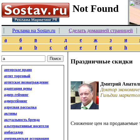
Реклама на Sostav.ru
Сделать домашней страницей
а
б
в
г
д
е
ж
з
и
a
b
c
d
e
f
g
h
Праздничные скидки
авторское право
агент торговый
агентское вознаграждение
Дмитрий Анатол
адаптация цены
Доктор экономиче
адвер-гейминг
Гильдии маркетол
адвергейминг
адресная рассылка
активы
актуальность бренда
Снижение цен на продаваемые т
альтернативные носители
амбассадор
американская ассоциация