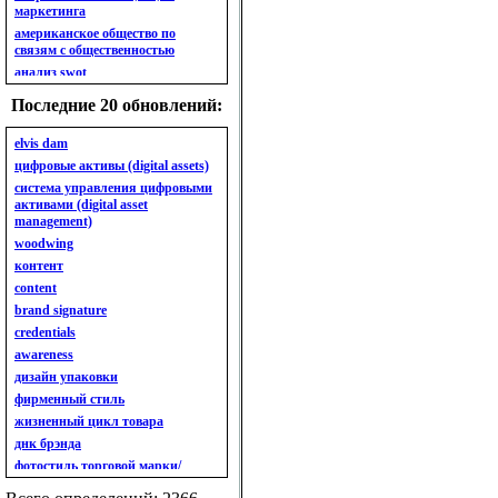
маркетинга
американское общество по
связям с общественностью
анализ swot
анализ безубыточности
Последние 20 обновлений:
анализ бизнес-портфеля
анализ имиджа
elvis dam
анализ кластерный
цифровые активы (digital assets)
анализ конкурентов
система управления цифровыми
активами (digital asset
анализ кросс-культурных
management)
особенностей
woodwing
анализ мак кинси «7s»
контент
анализ макросистемы
content
анализ маркетинговый
brand signature
анализ рынка
credentials
анализ ситуационный
awareness
анализ экспертный
индивидуальный
дизайн упаковки
анкета
фирменный стиль
ассортимент
жизненный цикл товара
ассортимент товарный.
днк брэнда
планирование товарного
фотостиль торговой марки/
ассортимента
линейки продукции
ассортимент. глубина