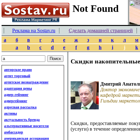
Реклама на Sostav.ru
Сделать домашней страницей
а
б
в
г
д
е
ж
з
и
к
л
м
a
b
c
d
e
f
g
h
i
j
k
Скидки накопительные
авторское право
агент торговый
агентское вознаграждение
Дмитрий Анатол
адаптация цены
Доктор экономиче
адвер-гейминг
кафедрой маркети
Гильдии маркетол
адвергейминг
адресная рассылка
активы
актуальность бренда
Скидки, предоставляемые поку
альтернативные носители
(услуги) в течение определенно
амбассадор
американская ассоциация