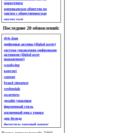
маркетинга
американское общество по
связям с общественностью
анализ swot
анализ безубыточности
Последние 20 обновлений:
анализ бизнес-портфеля
анализ имиджа
elvis dam
анализ кластерный
цифровые активы (digital assets)
анализ конкурентов
система управления цифровыми
активами (digital asset
анализ кросс-культурных
management)
особенностей
woodwing
анализ мак кинси «7s»
контент
анализ макросистемы
content
анализ маркетинговый
brand signature
анализ рынка
credentials
анализ ситуационный
awareness
анализ экспертный
индивидуальный
дизайн упаковки
анкета
фирменный стиль
ассортимент
жизненный цикл товара
ассортимент товарный.
днк брэнда
планирование товарного
фотостиль торговой марки/
ассортимента
линейки продукции
ассортимент. глубина