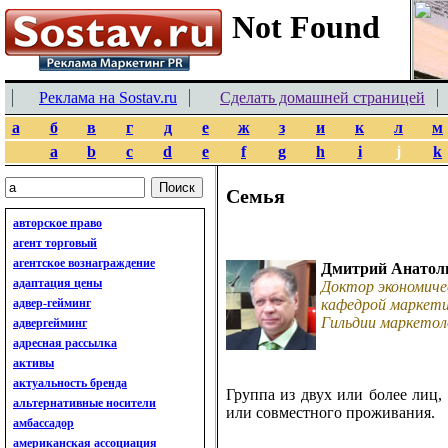
Реклама на Sostav.ru
Сделать домашней страницей
а
б
в
г
д
е
ж
з
и
к
л
м
a
b
c
d
e
f
g
h
i
j
k
Семья
авторское право
агент торговый
агентское вознаграждение
Дмитрий Анатол
адаптация цены
Доктор экономиче
адвер-гейминг
кафедрой маркети
Гильдии маркетол
адвергейминг
адресная рассылка
активы
актуальность бренда
Группа из двух или более лиц,
альтернативные носители
или совместного проживания.
амбассадор
американская ассоциация