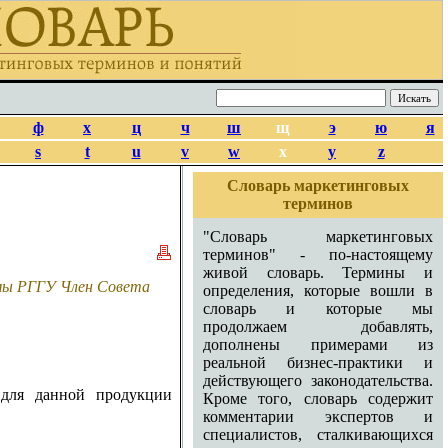
ф
х
ц
ч
ш
щ
э
ю
я
s
t
u
v
w
x
y
z
Словарь маркетинговых
терминов
"Словарь маркетинговых
терминов" - по-настоящему
живой словарь. Термины и
амы РГГУ Член Совета
определения, которые вошли в
словарь и которые мы
продолжаем добавлять,
дополнены примерами из
реальной бизнес-практики и
действующего законодательства.
 для данной продукции
Кроме того, словарь содержит
комментарии экспертов и
специалистов, сталкивающихся