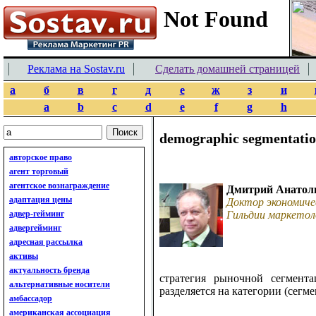
Реклама на Sostav.ru
Сделать домашней страницей
а
б
в
г
д
е
ж
з
и
a
b
c
d
e
f
g
h
demographic segmentati
авторское право
агент торговый
агентское вознаграждение
Дмитрий Анатол
адаптация цены
Доктор экономиче
адвер-гейминг
Гильдии маркетол
адвергейминг
адресная рассылка
активы
актуальность бренда
стратегия рыночной сегмент
альтернативные носители
разделяется на категории (сегм
амбассадор
американская ассоциация