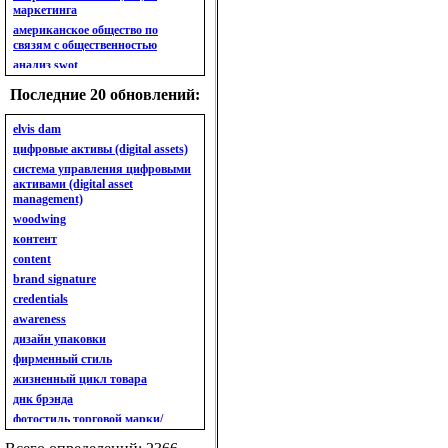
маркетинга
американское общество по
связям с общественностью
анализ swot
анализ безубыточности
Последние 20 обновлений:
анализ бизнес-портфеля
анализ имиджа
elvis dam
анализ кластерный
цифровые активы (digital assets)
анализ конкурентов
система управления цифровыми
активами (digital asset
анализ кросс-культурных
management)
особенностей
woodwing
анализ мак кинси «7s»
контент
анализ макросистемы
content
анализ маркетинговый
brand signature
анализ рынка
credentials
анализ ситуационный
awareness
анализ экспертный
индивидуальный
дизайн упаковки
анкета
фирменный стиль
ассортимент
жизненный цикл товара
ассортимент товарный.
днк брэнда
планирование товарного
фотостиль торговой марки/
ассортимента
линейки продукции
ассортимент. глубина