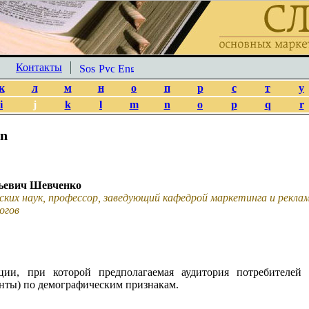
Контакты
к
л
м
н
о
п
р
с
т
у
i
j
k
l
m
n
o
p
q
r
on
ьевич Шевченко
ских наук, профессор, заведующий кафедрой маркетинга и рекл
огов
ации, при которой предполагаемая аудитория потребителей
енты) по демографическим признакам.