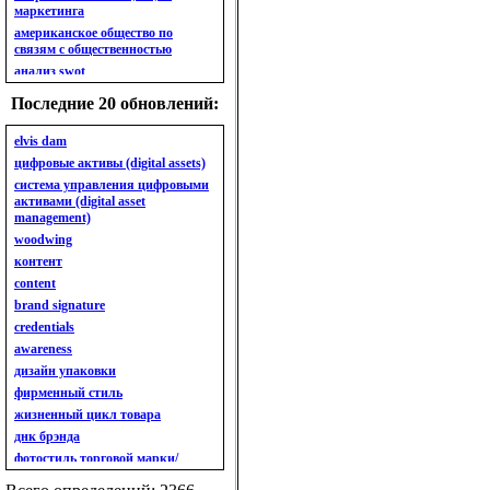
маркетинга
американское общество по
связям с общественностью
анализ swot
анализ безубыточности
Последние 20 обновлений:
анализ бизнес-портфеля
анализ имиджа
elvis dam
анализ кластерный
цифровые активы (digital assets)
анализ конкурентов
система управления цифровыми
активами (digital asset
анализ кросс-культурных
management)
особенностей
woodwing
анализ мак кинси «7s»
контент
анализ макросистемы
content
анализ маркетинговый
brand signature
анализ рынка
credentials
анализ ситуационный
awareness
анализ экспертный
индивидуальный
дизайн упаковки
анкета
фирменный стиль
ассортимент
жизненный цикл товара
ассортимент товарный.
днк брэнда
планирование товарного
фотостиль торговой марки/
ассортимента
линейки продукции
ассортимент. глубина