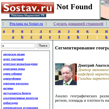
Реклама на Sostav.ru
Сделать домашней страницей
а
б
в
г
д
е
ж
з
и
к
л
м
a
b
c
d
e
f
g
h
i
j
k
Сегментирование геогр
авторское право
агент торговый
агентское вознаграждение
Дмитрий Анатол
адаптация цены
Доктор экономиче
адвер-гейминг
кафедрой маркети
Гильдии маркетол
адвергейминг
адресная рассылка
активы
актуальность бренда
Анализ географических раз
альтернативные носители
регион, площадь и плотность на
амбассадор
американская ассоциация