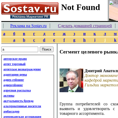
Реклама на Sostav.ru
Сделать домашней страницей
а
б
в
г
д
е
ж
з
и
к
л
м
a
b
c
d
e
f
g
h
i
j
k
Сегмент целевого рынк
авторское право
агент торговый
агентское вознаграждение
Дмитрий Анатол
адаптация цены
Доктор экономиче
адвер-гейминг
кафедрой маркети
Гильдии маркетол
адвергейминг
адресная рассылка
активы
актуальность бренда
Группа потребителей со схо
альтернативные носители
выявить и удовлетворить с
амбассадор
товарного ассортимента.
американская ассоциация