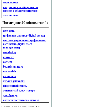
маркетинга
американское общество по
связям с общественностью
анализ swot
анализ безубыточности
Последние 20 обновлений:
анализ бизнес-портфеля
анализ имиджа
elvis dam
анализ кластерный
цифровые активы (digital assets)
анализ конкурентов
система управления цифровыми
активами (digital asset
анализ кросс-культурных
management)
особенностей
woodwing
анализ мак кинси «7s»
контент
анализ макросистемы
content
анализ маркетинговый
brand signature
анализ рынка
credentials
анализ ситуационный
awareness
анализ экспертный
индивидуальный
дизайн упаковки
анкета
фирменный стиль
ассортимент
жизненный цикл товара
ассортимент товарный.
днк брэнда
планирование товарного
фотостиль торговой марки/
ассортимента
линейки продукции
ассортимент. глубина