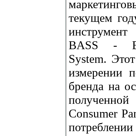
маркетинговы
текущем год
инструмен
BASS - Br
System. Этот
измерении п
бренда на о
полученн
Consumer Pan
потребле