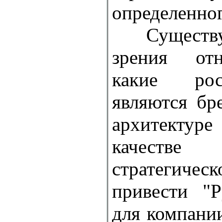
определенног
Существую
зрения отн
какие рос
являются бр
архитекту
качест
стратегичес
привести "Р
для компании