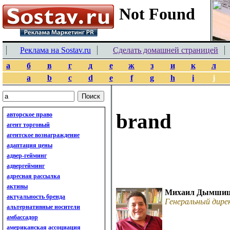
Реклама на Sostav.ru
Сделать домашней страницей
а
б
в
г
д
е
ж
з
и
к
л
a
b
c
d
e
f
g
h
i
j
brand
авторское право
агент торговый
агентское вознаграждение
адаптация цены
адвер-гейминг
адвергейминг
адресная рассылка
активы
Михаил Дымши
актуальность бренда
Генеральный дир
альтернативные носители
амбассадор
американская ассоциация