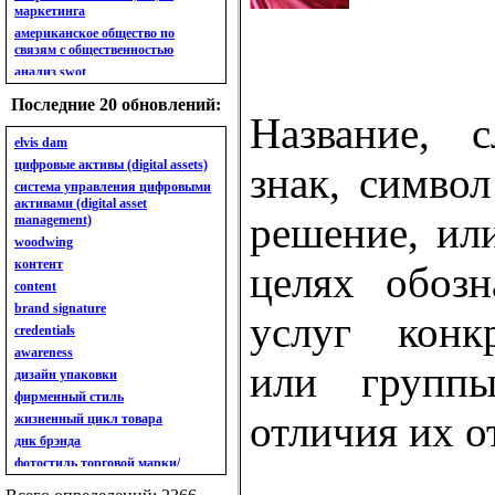
маркетинга
американское общество по
связям с общественностью
анализ swot
анализ безубыточности
Последние 20 обновлений:
анализ бизнес-портфеля
Название, с
анализ имиджа
elvis dam
анализ кластерный
цифровые активы (digital assets)
знак, символ
анализ конкурентов
система управления цифровыми
активами (digital asset
анализ кросс-культурных
решение, ил
management)
особенностей
woodwing
анализ мак кинси «7s»
контент
анализ макросистемы
целях обозн
content
анализ маркетинговый
brand signature
анализ рынка
услуг конк
credentials
анализ ситуационный
awareness
анализ экспертный
или групп
индивидуальный
дизайн упаковки
анкета
фирменный стиль
ассортимент
отличия их о
жизненный цикл товара
ассортимент товарный.
днк брэнда
планирование товарного
фотостиль торговой марки/
ассортимента
линейки продукции
ассортимент. глубина