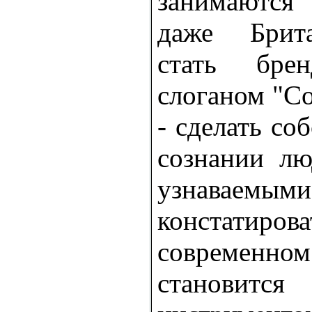
занимаютс
даже Брит
стать бре
слоганом "Co
- сделать со
сознании л
узнавае
констати
современн
становитс