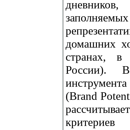
дневнико
запол
репрезент
домашних хо
странах, 
России). 
инструмента
(Brand Potent
рассчитывае
критерие