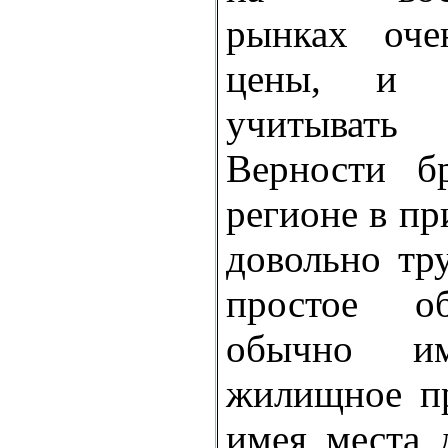
рынках оче
цены, и 
учитывать
Верности б
регионе в пр
довольно тру
простое о
обычно им
жилищное пр
имея места 