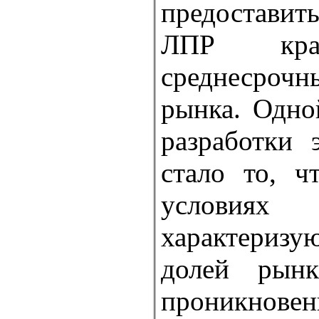
предоставит
ЛПР кра
среднесро
рынка. Одно
разработки 
стало то, ч
условиях 
характериз
долей рын
проникновен