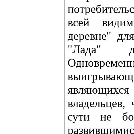
потребительс
всей види
деревне" дл
"Лада" д
Одновременн
выигрываю
являющихся
владельцев, 
сути не б
развившим