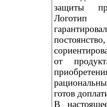
защиты пр
Логоти
гарантиро
постоянс
сориентиров
от продук
приобрет
рациональны
готов доплат
В настояще