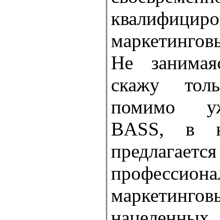
квалифициро
маркетингов
Не занимая
скажу тол
помимо уж
BASS, в н
предлага
профессиона
маркетинг
нацеленных