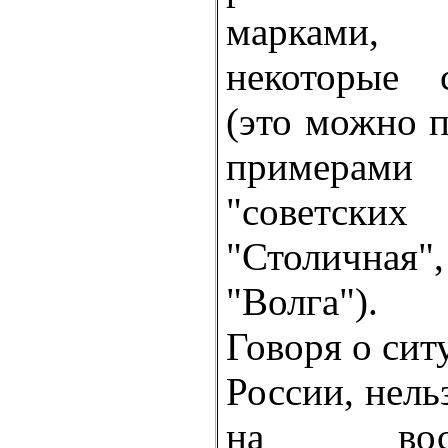
марками,
некоторые 
(это можно 
примерами
"советск
"Столична
"Волга").
Говоря о сит
России, нель
на восточ