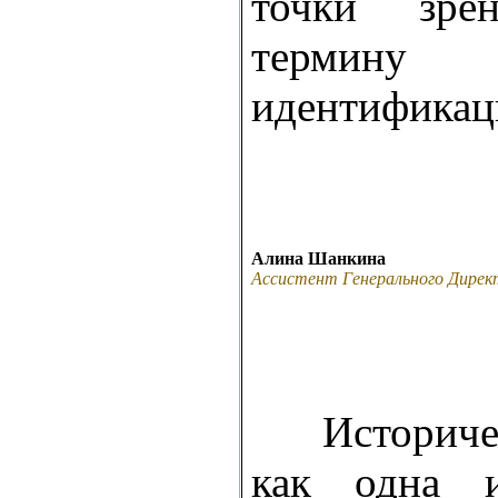
точки зрен
термин
идентификац
Алина Шанкина
Ассистент Генерального Дирек
Историчес
как одна 