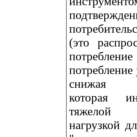
инстру
подтвержде
потребите
(это распро
потребление 
потребление 
снижая не
которая ин
тяжелой п
нагрузкой д