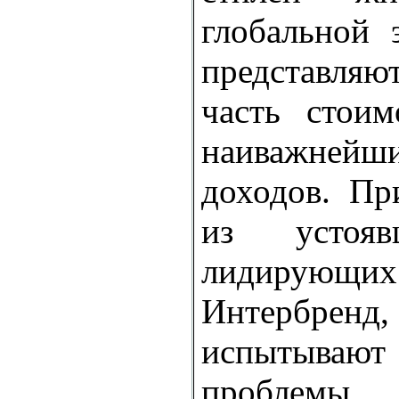
глобальной 
представля
часть стои
наиважней
доходов. Пр
из устояв
лидирующ
Интербр
испытыв
проблемы. 