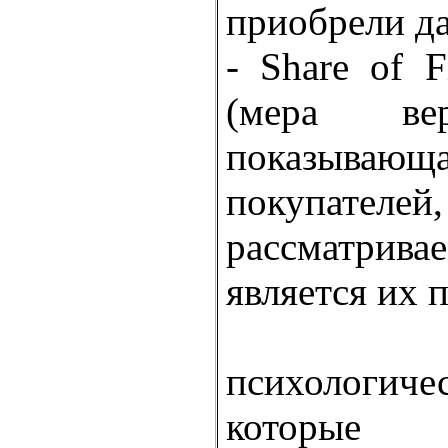
приобрели д
- Share of F
(мера вер
показыв
покупател
рассматр
является их 
Суще
психологиче
которые