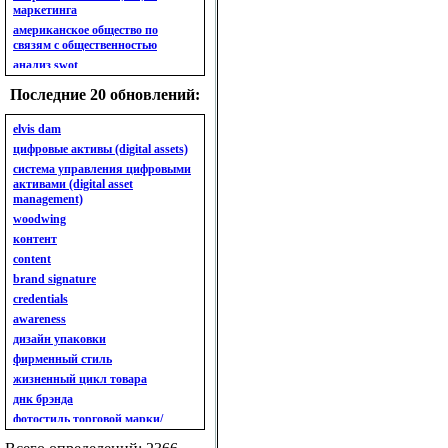
маркетинга
американское общество по
связям с общественностью
анализ swot
анализ безубыточности
Последние 20 обновлений:
анализ бизнес-портфеля
анализ имиджа
elvis dam
анализ кластерный
цифровые активы (digital assets)
анализ конкурентов
система управления цифровыми
активами (digital asset
анализ кросс-культурных
management)
особенностей
woodwing
анализ мак кинси «7s»
контент
анализ макросистемы
content
анализ маркетинговый
brand signature
анализ рынка
credentials
анализ ситуационный
awareness
анализ экспертный
индивидуальный
дизайн упаковки
анкета
фирменный стиль
ассортимент
жизненный цикл товара
ассортимент товарный.
днк брэнда
планирование товарного
фотостиль торговой марки/
ассортимента
линейки продукции
ассортимент. глубина