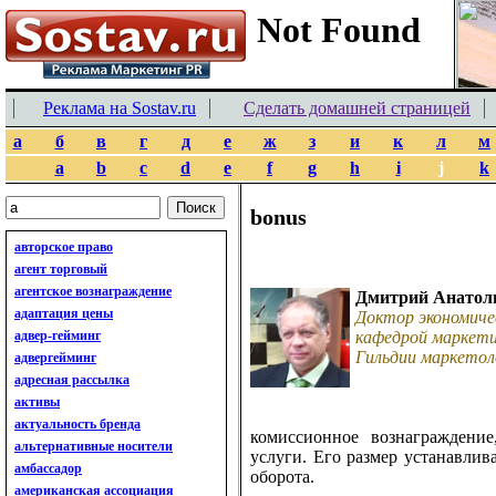
Реклама на Sostav.ru
Сделать домашней страницей
а
б
в
г
д
е
ж
з
и
к
л
м
a
b
c
d
e
f
g
h
i
j
k
bonus
авторское право
агент торговый
агентское вознаграждение
Дмитрий Анатол
адаптация цены
Доктор экономиче
адвер-гейминг
кафедрой маркети
Гильдии маркетол
адвергейминг
адресная рассылка
активы
актуальность бренда
комиссионное вознаграждение
альтернативные носители
услуги. Его размер устанавли
амбассадор
оборота.
американская ассоциация