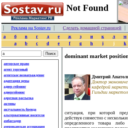
Реклама на Sostav.ru
Сделать домашней страницей
а
б
в
г
д
е
ж
з
и
к
л
м
a
b
c
d
e
f
g
h
i
j
k
dominant market positio
авторское право
агент торговый
агентское вознаграждение
Дмитрий Анатол
адаптация цены
Доктор экономиче
адвер-гейминг
кафедрой маркети
Гильдии маркетол
адвергейминг
адресная рассылка
активы
актуальность бренда
ситуация, при которой пред
альтернативные носители
действуя совместно с нескольк
амбассадор
определенного товара либо
американская ассоциация