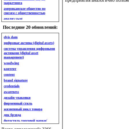
предприятия аналогично полож
маркетинга
американское общество по
связям с общественностью
анализ swot
анализ безубыточности
Последние 20 обновлений:
анализ бизнес-портфеля
анализ имиджа
elvis dam
анализ кластерный
цифровые активы (digital assets)
анализ конкурентов
система управления цифровыми
активами (digital asset
анализ кросс-культурных
management)
особенностей
woodwing
анализ мак кинси «7s»
контент
анализ макросистемы
content
анализ маркетинговый
brand signature
анализ рынка
credentials
анализ ситуационный
awareness
анализ экспертный
индивидуальный
дизайн упаковки
анкета
фирменный стиль
ассортимент
жизненный цикл товара
ассортимент товарный.
днк брэнда
планирование товарного
фотостиль торговой марки/
ассортимента
линейки продукции
ассортимент. глубина