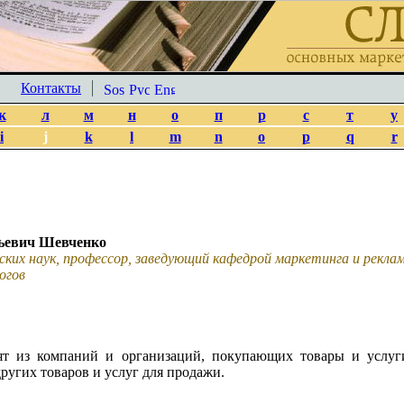
Контакты
к
л
м
н
о
п
р
с
т
у
i
j
k
l
m
n
o
p
q
r
ьевич Шевченко
ских наук, профессор, заведующий кафедрой маркетинга и рекл
огов
оят из компаний и организаций, покупающих товары и услу
ругих товаров и услуг для продажи.