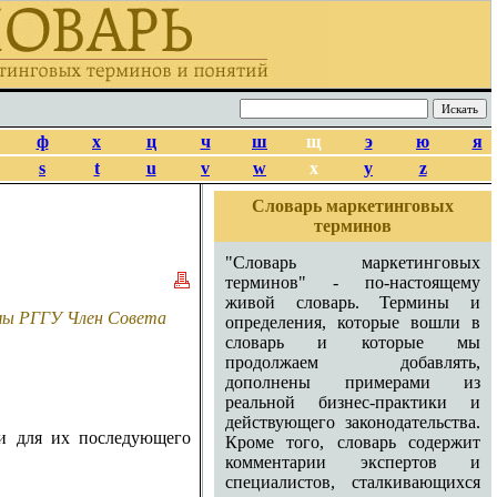
ф
х
ц
ч
ш
щ
э
ю
я
s
t
u
v
w
x
y
z
Словарь маркетинговых
терминов
"Словарь маркетинговых
терминов" - по-настоящему
живой словарь. Термины и
амы РГГУ Член Совета
определения, которые вошли в
словарь и которые мы
продолжаем добавлять,
дополнены примерами из
реальной бизнес-практики и
действующего законодательства.
ги для их последующего
Кроме того, словарь содержит
комментарии экспертов и
специалистов, сталкивающихся