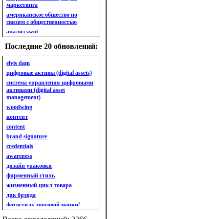
маркетинга
американское общество по
связям с общественностью
анализ swot
анализ безубыточности
Последние 20 обновлений:
анализ бизнес-портфеля
анализ имиджа
elvis dam
анализ кластерный
цифровые активы (digital assets)
анализ конкурентов
система управления цифровыми
активами (digital asset
анализ кросс-культурных
management)
особенностей
woodwing
анализ мак кинси «7s»
контент
анализ макросистемы
content
анализ маркетинговый
brand signature
анализ рынка
credentials
анализ ситуационный
awareness
анализ экспертный
индивидуальный
дизайн упаковки
анкета
фирменный стиль
ассортимент
жизненный цикл товара
ассортимент товарный.
днк брэнда
планирование товарного
фотостиль торговой марки/
ассортимента
линейки продукции
ассортимент. глубина