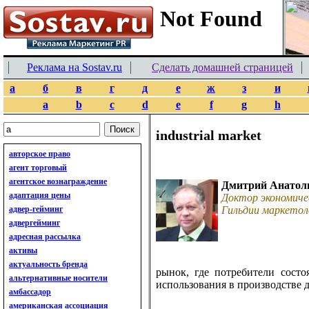
Реклама на Sostav.ru
Сделать домашней страницей
а
б
в
г
д
е
ж
з
и
a
b
c
d
e
f
g
h
industrial market
авторское право
агент торговый
агентское вознаграждение
Дмитрий Анатол
адаптация цены
Доктор экономиче
адвер-гейминг
Гильдии маркетол
адвергейминг
адресная рассылка
активы
актуальность бренда
рынок, где потребители сост
альтернативные носители
использования в производстве д
амбассадор
американская ассоциация