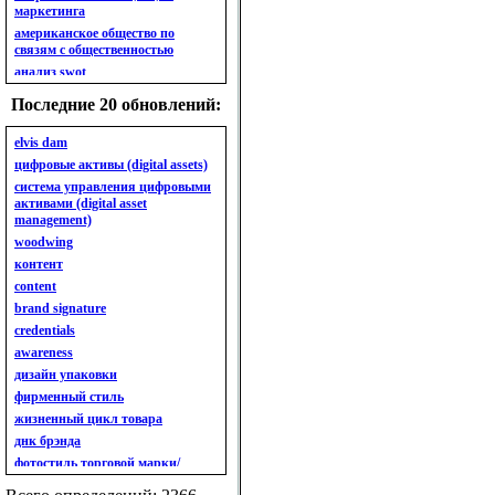
маркетинга
американское общество по
связям с общественностью
анализ swot
анализ безубыточности
Последние 20 обновлений:
анализ бизнес-портфеля
анализ имиджа
elvis dam
анализ кластерный
цифровые активы (digital assets)
анализ конкурентов
система управления цифровыми
активами (digital asset
анализ кросс-культурных
management)
особенностей
woodwing
анализ мак кинси «7s»
контент
анализ макросистемы
content
анализ маркетинговый
brand signature
анализ рынка
credentials
анализ ситуационный
awareness
анализ экспертный
индивидуальный
дизайн упаковки
анкета
фирменный стиль
ассортимент
жизненный цикл товара
ассортимент товарный.
днк брэнда
планирование товарного
фотостиль торговой марки/
ассортимента
линейки продукции
ассортимент. глубина