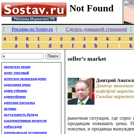
Реклама на Sostav.ru
Сделать домашней страницей
а
б
в
г
д
е
ж
з
и
к
л
м
a
b
c
d
e
f
g
h
i
j
k
seller’s market
авторское право
агент торговый
агентское вознаграждение
Дмитрий Анатол
адаптация цены
Доктор экономиче
адвер-гейминг
кафедрой маркети
Гильдии маркетол
адвергейминг
адресная рассылка
активы
актуальность бренда
рыночная ситуация, где спрос
альтернативные носители
продавцам повышать цены. П
амбассадор
покупки, и продавцы вынужден
американская ассоциация