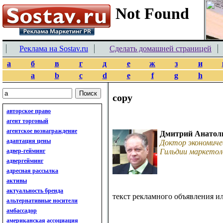
Реклама на Sostav.ru
Сделать домашней страницей
а
б
в
г
д
е
ж
з
и
a
b
c
d
e
f
g
h
copy
авторское право
агент торговый
агентское вознаграждение
Дмитрий Анатол
адаптация цены
Доктор экономиче
адвер-гейминг
Гильдии маркетол
адвергейминг
адресная рассылка
активы
актуальность бренда
текст рекламного объявления и
альтернативные носители
амбассадор
американская ассоциация