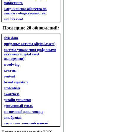
маркетинга
американское общество по
связям с общественностью
анализ swot
анализ безубыточности
Последние 20 обновлений:
анализ бизнес-портфеля
анализ имиджа
elvis dam
анализ кластерный
цифровые активы (digital assets)
анализ конкурентов
система управления цифровыми
активами (digital asset
анализ кросс-культурных
management)
особенностей
woodwing
анализ мак кинси «7s»
контент
анализ макросистемы
content
анализ маркетинговый
brand signature
анализ рынка
credentials
анализ ситуационный
awareness
анализ экспертный
индивидуальный
дизайн упаковки
анкета
фирменный стиль
ассортимент
жизненный цикл товара
ассортимент товарный.
днк брэнда
планирование товарного
фотостиль торговой марки/
ассортимента
линейки продукции
ассортимент. глубина