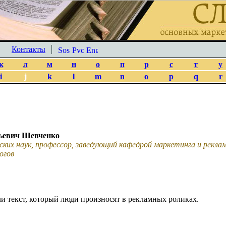
Контакты
к
л
м
н
о
п
р
с
т
у
i
j
k
l
m
n
o
p
q
r
ьевич Шевченко
ских наук, профессор, заведующий кафедрой маркетинга и рекл
огов
ли текст, который люди произносят в рекламных роликах.