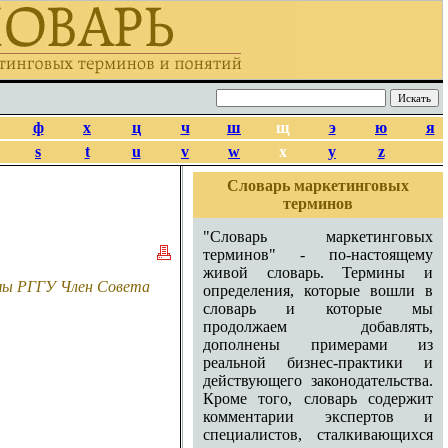
ф
х
ц
ч
ш
щ
э
ю
я
s
t
u
v
w
x
y
z
Словарь маркетинговых
терминов
"Словарь маркетинговых
терминов" - по-настоящему
живой словарь. Термины и
амы РГГУ Член Совета
определения, которые вошли в
словарь и которые мы
продолжаем добавлять,
дополнены примерами из
реальной бизнес-практики и
действующего законодательства.
Кроме того, словарь содержит
комментарии экспертов и
специалистов, сталкивающихся