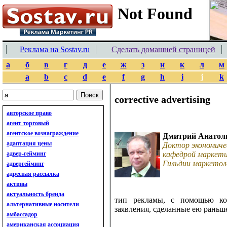
Реклама на Sostav.ru
Сделать домашней страницей
а
б
в
г
д
е
ж
з
и
к
л
м
a
b
c
d
e
f
g
h
i
j
k
corrective advertising
авторское право
агент торговый
агентское вознаграждение
Дмитрий Анатол
адаптация цены
Доктор экономиче
адвер-гейминг
кафедрой маркети
Гильдии маркетол
адвергейминг
адресная рассылка
активы
актуальность бренда
тип рекламы, с помощью ко
альтернативные носители
заявления, сделанные ею раньш
амбассадор
американская ассоциация