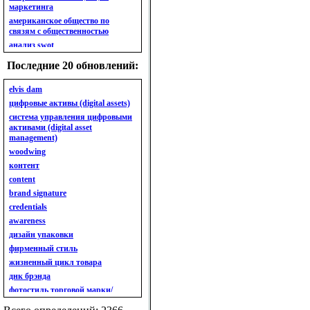
маркетинга
американское общество по
связям с общественностью
анализ swot
анализ безубыточности
Последние 20 обновлений:
анализ бизнес-портфеля
анализ имиджа
elvis dam
анализ кластерный
цифровые активы (digital assets)
анализ конкурентов
система управления цифровыми
активами (digital asset
анализ кросс-культурных
management)
особенностей
woodwing
анализ мак кинси «7s»
контент
анализ макросистемы
content
анализ маркетинговый
brand signature
анализ рынка
credentials
анализ ситуационный
awareness
анализ экспертный
индивидуальный
дизайн упаковки
анкета
фирменный стиль
ассортимент
жизненный цикл товара
ассортимент товарный.
днк брэнда
планирование товарного
фотостиль торговой марки/
ассортимента
линейки продукции
ассортимент. глубина