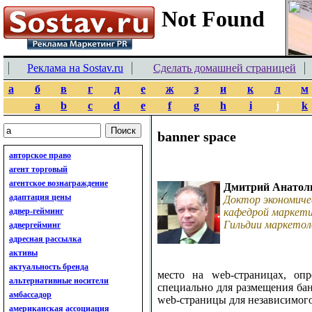
Реклама на Sostav.ru
Сделать домашней страницей
а
б
в
г
д
е
ж
з
и
к
л
м
a
b
c
d
e
f
g
h
i
j
k
banner space
авторское право
агент торговый
агентское вознаграждение
Дмитрий Анатол
адаптация цены
Доктор экономиче
адвер-гейминг
кафедрой маркети
Гильдии маркетол
адвергейминг
адресная рассылка
активы
актуальность бренда
место на web-страницах, опр
альтернативные носители
специально для размещения ба
амбассадор
web-страницы для независимог
американская ассоциация