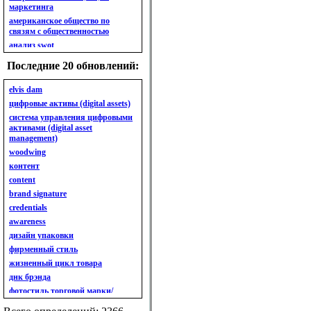
маркетинга
американское общество по
связям с общественностью
анализ swot
анализ безубыточности
Последние 20 обновлений:
анализ бизнес-портфеля
анализ имиджа
elvis dam
анализ кластерный
цифровые активы (digital assets)
анализ конкурентов
система управления цифровыми
активами (digital asset
анализ кросс-культурных
management)
особенностей
woodwing
анализ мак кинси «7s»
контент
анализ макросистемы
content
анализ маркетинговый
brand signature
анализ рынка
credentials
анализ ситуационный
awareness
анализ экспертный
индивидуальный
дизайн упаковки
анкета
фирменный стиль
ассортимент
жизненный цикл товара
ассортимент товарный.
днк брэнда
планирование товарного
фотостиль торговой марки/
ассортимента
линейки продукции
ассортимент. глубина