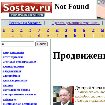
Реклама на Sostav.ru
Сделать домашней страницей
а
б
в
г
д
е
ж
з
и
к
л
м
a
b
c
d
e
f
g
h
i
j
k
Продвижен
авторское право
агент торговый
агентское вознаграждение
адаптация цены
адвер-гейминг
адвергейминг
адресная рассылка
активы
Дмитрий Анатол
актуальность бренда
Доктор экономиче
альтернативные носители
кафедрой маркети
амбассадор
Гильдии маркетол
американская ассоциация