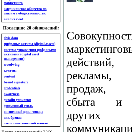
маркетинга
американское общество по
связям с общественностью
анализ swot
анализ безубыточности
Последние 20 обновлений:
анализ бизнес-портфеля
Совокупно
анализ имиджа
elvis dam
анализ кластерный
цифровые активы (digital assets)
маркетингов
анализ конкурентов
система управления цифровыми
активами (digital asset
анализ кросс-культурных
действий,
management)
особенностей
woodwing
анализ мак кинси «7s»
контент
анализ макросистемы
рекламы,
content
анализ маркетинговый
brand signature
анализ рынка
продаж, с
credentials
анализ ситуационный
awareness
анализ экспертный
сбыта и и
индивидуальный
дизайн упаковки
анкета
фирменный стиль
ассортимент
других м
жизненный цикл товара
ассортимент товарный.
днк брэнда
планирование товарного
фотостиль торговой марки/
коммуникаци
ассортимента
линейки продукции
ассортимент. глубина