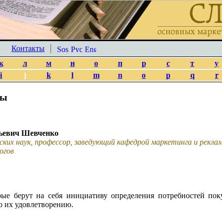
Контакты
к
л
м
н
о
п
р
с
т
у
i
j
k
l
m
n
o
p
q
r
ты
ьевич Шевченко
ских наук, профессор, заведующий кафедрой маркетинга и рекл
огов
рые берут на себя инициативу определения потребностей пок
о их удовлетворению.