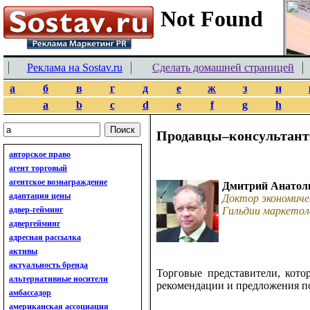
Реклама на Sostav.ru
Сделать домашней страницей
а
б
в
г
д
е
ж
з
и
a
b
c
d
e
f
g
h
Продавцы–консультан
авторское право
агент торговый
агентское вознаграждение
Дмитрий Анатол
адаптация цены
Доктор экономиче
адвер-гейминг
Гильдии маркетол
адвергейминг
адресная рассылка
активы
актуальность бренда
Торговые представители, кото
альтернативные носители
рекомендации и предложения п
амбассадор
американская ассоциация