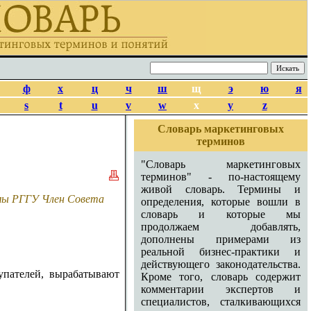
ф
х
ц
ч
ш
щ
э
ю
я
s
t
u
v
w
x
y
z
Словарь маркетинговых
терминов
"Словарь маркетинговых
терминов" - по-настоящему
живой словарь. Термины и
амы РГГУ Член Совета
определения, которые вошли в
словарь и которые мы
продолжаем добавлять,
дополнены примерами из
реальной бизнес-практики и
действующего законодательства.
упателей, вырабатывают
Кроме того, словарь содержит
комментарии экспертов и
специалистов, сталкивающихся