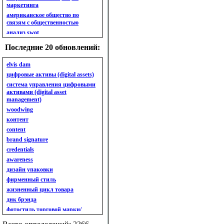
маркетинга
американское общество по
связям с общественностью
анализ swot
анализ безубыточности
Последние 20 обновлений:
анализ бизнес-портфеля
анализ имиджа
elvis dam
анализ кластерный
цифровые активы (digital assets)
анализ конкурентов
система управления цифровыми
активами (digital asset
анализ кросс-культурных
management)
особенностей
woodwing
анализ мак кинси «7s»
контент
анализ макросистемы
content
анализ маркетинговый
brand signature
анализ рынка
credentials
анализ ситуационный
awareness
анализ экспертный
индивидуальный
дизайн упаковки
анкета
фирменный стиль
ассортимент
жизненный цикл товара
ассортимент товарный.
днк брэнда
планирование товарного
фотостиль торговой марки/
ассортимента
линейки продукции
ассортимент. глубина