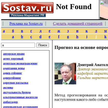
Реклама на Sostav.ru
Сделать домашней страницей
а
б
в
г
д
е
ж
з
и
к
л
м
a
b
c
d
e
f
g
h
i
j
k
Прогноз на основе опро
авторское право
агент торговый
агентское вознаграждение
Дмитрий Анатол
адаптация цены
Доктор экономиче
адвер-гейминг
кафедрой маркети
Гильдии маркетол
адвергейминг
адресная рассылка
активы
актуальность бренда
Метод прогнозирования на ос
альтернативные носители
наступления какого-либо событ
амбассадор
американская ассоциация