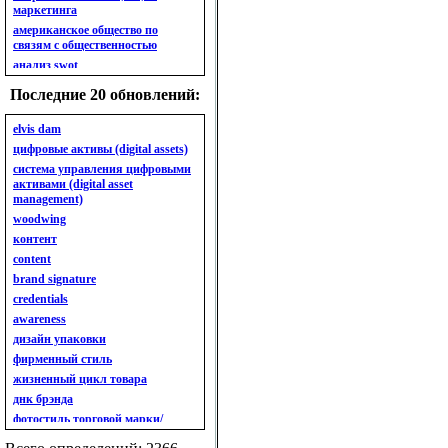
маркетинга
американское общество по
связям с общественностью
анализ swot
анализ безубыточности
Последние 20 обновлений:
анализ бизнес-портфеля
анализ имиджа
elvis dam
анализ кластерный
цифровые активы (digital assets)
анализ конкурентов
система управления цифровыми
активами (digital asset
анализ кросс-культурных
management)
особенностей
woodwing
анализ мак кинси «7s»
контент
анализ макросистемы
content
анализ маркетинговый
brand signature
анализ рынка
credentials
анализ ситуационный
awareness
анализ экспертный
индивидуальный
дизайн упаковки
анкета
фирменный стиль
ассортимент
жизненный цикл товара
ассортимент товарный.
днк брэнда
планирование товарного
фотостиль торговой марки/
ассортимента
линейки продукции
ассортимент. глубина